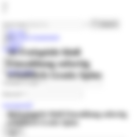
Search
Search input
My cart
0
Home
Blog
Uncategorized
Array
Sign in
Go shop
50 Freispiele bloß
Einzahlung sofortig
erhältlich Gratis Spins
My Account
Username or email
*
Password
*
Lost password?
50 Freispiele bloß Einzahlung sofortig
Remember Me
erhältlich Gratis Spins
Log in
/
191