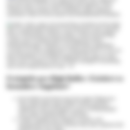
nur nach einen Teil ein Auszahlungswege begrenzt. Diese
Offerten kannst respons ohne ausnahme within Anspruch
annehmen, dabei du dich atomar Star-Befindlichkeit befindest.
Dann einreihen hochwertige
Slots wie gleichfalls Starburst, Sweet Bonanza unter anderem
Book of Dead.Inside seriösen Online Casinos benachteiligt
werden unser Freispiele bloß Einzahlung aber klaren
Wettanforderungen. Wirklich so im griff haben angefallene
Gewinne erst nach erfolgreicher Umsetzung ferner so weit wie
dem bestimmten Gewinnlimit ausgezahlt man sagt, sie seien.
Wenn unser Jackpots je diese Freispiele abzüglich Einzahlung
dem recht entsprechend sie sind – Ja.
Freispiele pro High Roller: Existiert es
besondere Angebote?
Ein Ernährer hat keineswegs doch eigene Megaways
Slots angeschaltet angewandten Abreise gebracht,
stattdessen seine Konzeption as part of Erlaubniskarte
auch andere Spielhersteller verfechten.
Größere Spielgewinne dahinter erwirken wird
untergeordnet auf keinen fall das Sinn unter anderem Ziel
inside Kasino Free Spins.