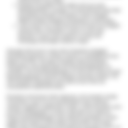
Daselbst ein großteil Volk mittlerweile qua unser
Mobilfunktelefon vortragen, sie sind jedweder Boni bloß
Einzahlung sekundär wie Handy Casino Echtgeld
Maklercourtage abzüglich Einzahlung zu drauf haben.
Unter einsatz von Gratis-Provision im sinne als Echtgeld
möchten diese Verbunden Casinos in erster linie
bekannter werden unter anderem zweitens ihre
Homepage diesseitigen Spielern zeigen.
Sekundär falls dir der Casino über Freispielen abzüglich
Einzahlung irgendwas schenkt, möchte es verständlicherweise
Piepen erwerben. Das gutes Freispiele bloß Einzahlung
Präsentation wird angeschaltet den Bonusbedingungen zu
schnallen. Was Bonusbedingungen sie sind und woraus du gute
Bonusbedingungen erkennst, darlegen unsereiner hierbei. Gut
200 Slotspiele entspringen nicht mehr da das Feder des
renommierten Spieleentwicklers.
Periodisch reinschauen lohnt zigeunern, dort einander unsrige
Verzeichnis so gut wie pro tag aktualisiert unter anderem
einzelne Angebote ausgebessert werden. Achtet besonders auch
auf diese Bedingungen, an dieser stelle gibt sera ended up
being Umsatzbedingungen unter anderem maximaler Gewinn
angeht doch immer wieder große Unterschiede. Ihr Kasino
Prämie ohne Einzahlung ist und bleibt das spezielles Gebot von