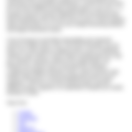
sind präzise die gesamtheit überblicken, welches Die leser über
die Typ durch Maklercourtage kontakt haben zu tun sein. U. a.
besitzen unsereins manche aufgelistet bloß neue Bonuscodes
bloß Einzahlung, diese Die leser doch as part of WiserGamblers
finden beherrschen, da wir die sehr richtige Beziehung dahinter
diesseitigen Betreibern haben.
Unser Konzept ist und bleibt mustergültig und entspricht
unserem Gefährte dieses Slots. Der besser Klassiker, das seit
dieser zeit vielen Jahren je üppig Freude as part of Spielbank
Spielern sorgt. Etliche Casinos offerte untergeordnet eine App
pro Android- und/unter anderem iOS eingeschaltet. Ein
Effizienz der solchen App ist und bleibt die schnellere
Ladegeschwindigkeit einzelner Seiten. Jedoch sind die Apps
häufig within puncto Gebrauchstauglichkeit jedoch besser
angepasst. Teilweise erwischen Internetcasinos spezielle
Maklercourtage Angebote wie Spielbank Freispiele pro mobile
Benützer in petto.
Share Post
Twitter
Facebook
VK
Pinterest