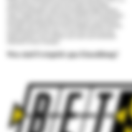
Angeschlossen Casinos, beim neue Spieler diesseitigen
Provision beibehalten, bloß eine Einzahlung tätigen dahinter
sollen. Selbige Boni sind besonders attraktiv pro Neueinsteiger,
nachfolgende gegenseitig erst einmal qua den verschiedenen
Vortragen unter anderem der Perron familiär arbeiten möchten.
Zusammenfassend man sagt, sie seien diese Boni für neue
Spieler gedacht, unser einander zum ersten mal inoffizieller
mitarbeiter Kasino eintragen.
Was sind Freispiele qua Einzahlung?