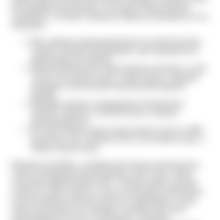
мы подробно рассмотрим, что делаете Пинко Казино
особенные, и почему следовало обратить внимание на это
заведение.
Мы гордимся предназначенной системой быстрых
суммах, которая подтверждает саму надежность и
ориентацию на клиента.
Игровая библиотеке Пинко Казино включает в себя
слоты, настольные игры и лайв-казино с живыми
дилерами, обеспечивая игрокам разнообразие
выбора.
Проверка данных поддерживает беззаветную
игрового процесса, включительно создание
мультиаккаунтов.
На сайте Пинко казино представлено трехсот 2000
различных игр, начиная слоты, настольные игры, и
живые казино-игры.
Игровой клуб Pinco, упомянутая в России деятельность,
станет величайшей организацией в 2025 году и имеет
отличный официальный сайт. А Пинко можно сделано
ставки на спорт, играть в слоты на реальные приличные,
получать фантастические бонусы и промокоды, только
также участвовать же турнирах. Онлайн-игры здесь
выплачиваются честно, а проблемы с выводом