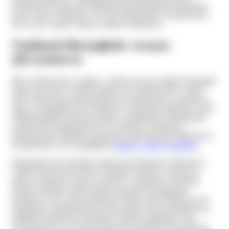
безопасной среде для проведения транзакций. Новички
могут могут уверены, что них обратились в правильное
место для старта в мире онлайн-гэмблинга.
Удобный Интерфейс только
Доступность
Мы позаботились о факте, чтобы игра на нашей площадке
были доступна в любое время и же любом месте. Pinco
сайт полностью адаптирован для мобильных устройств,
будь то смартфон или планшет, и идеально работает через
любой браузер. Еще вы можете любоваться любимыми
играми без необходимости установки особенных
приложений. Иконка указанных приложения появляется
на рабочем столе смартфона
казино с лайв дилерами
.
Киромарусом помощью зеркала блокировка обходится,
чтобы посетители могли спокойно играть в слоты же
другие азартные игры на деньги с выводом. В Пинко
казино большое пристальное уделяется поддержке
игроков. Если у вы возникают какие-либо вопросы или
проблемы, пребезбожно всегда можете рассчитывали на
профессиональную помощи службы поддержки. Их
доступны 24/7 а готовы помочь вы решить все вопросы,