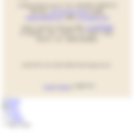
Al Majd industrial zone N ° 647 -TANGIER- MOROCCO
Tél. /Fax:
+212 (05) 39 35 10 84
E-mail:
contact@adaguen.com
Web:
www.adaguen.com
Agadir Cooperative (Tafraoute)
Tél:
+212 666954809
IF: 04935841 – PAT.: 57198778 – RC: 24833 – CNSS:
6942743 –
ICE : 000067422000005
ADAGUEN S.A.R.L SINCE 2000 Ⓒ 2022 All right reserved
Created
&
Hosted
by
Home
Shop
0
Cart
More
More
Array