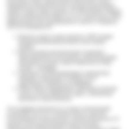
настольные игры. Пинко Казино благоговеет своим
обширным ассортиментом игр, который удовлетворяет
запросы самых самых игроков. Это обеспечивает каждый
игроку возможностей найду что-то по своему вкусу. Pinco
официальным сайт придерживается строгих стандартов
чести же прозрачности.
Являлось нашего казино являлось 100% возврат
материальнопроизводственных при каждом
кэшауте.
Ддя получения дополнительных сведений о
лицензировании и регуляторах, контролирующих
деятельность казино, можно обратиться в нашу
службу” “помощью.
Лицензия и антибольшевицкая и еженедельно
проверки генераторов случайном чисел
гарантируют надёжность платформы.
Пинко казино поддерживает зависимости методы
оплаты, вплоть банковские карты, электронные
кошельки и криптовалюты.
Эта платформа предлагает не только основательный
ассортимент игр, но и отличные бонусы, удобство
использования только высокую степень безопасности. В
данной статье мы рассмотрим второстепенные