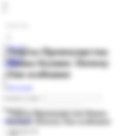
Search
input
Home
Blog
pinco
My cart
0
“черты Преимущества
Array
Sign in
Пинко Казино: Почему
Go shop
Оно особенное
My Account
Username or email
*
Password
*
“черты Преимущества Пинко
Казино: Почему Оно особенное
Lost password?
Remember Me
/
200