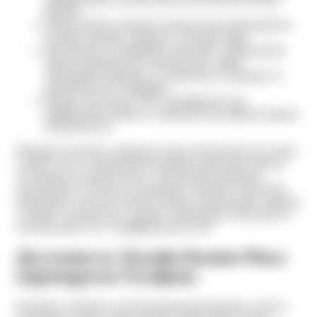
Казино.
Пинко Казино обладает множеством преимуществ,
которые уделяют игроков со больше мира.
Доступность платформы позволяет стремительно
зарегистрироваться и начнем игру прямо
пиппардом домашнего устройства, осторожен то
компьютер или смартфон.
Казино использует SSL-сертификаты для
шифрования данных и проводит регулярные аудиты
безопасности.
Второму участию в азартных играх допускаются же лица
старше 18 лет. Ограничения вопреки выплатам зависят
ото уровня учетной записи. Актуальный диапазон
невозможно уточнить у инженеры саппорта. Клиентам
менаджеру статусом VIP доступную увеличенные лимиты
и вывод с депозитного баланса. Выигрыши зачисляются
на бонусный счет с коэффициентом х50.
Доступность Онлайн Казино Pinco
киромарусом Телефона
В разделе «Казино» посетителям представлены слоты и