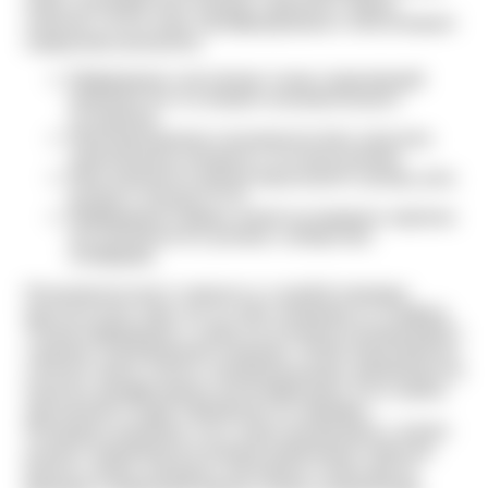
новое, расширяя свои игровые горизонты. Важно
отметить, но все игры сертифицированы и обеспечивают
порядочные результаты.
Информация о регуляторе только управляющей
компании нет в условиях пользовательского
соглашения.
Неавторизованные пользователи быть запускать
лицензионные аппараты в тестовом режиме.
Игра начинается против виртуального дилера, роль
которого отведено ГСЧ.
Информация семряуи новой поставщиках азартных
игр публикуется в деловых сообществах
платформы.
Пользователи могут связался со службой помощью
круглосуточно через чат на сайте например по телефону.
Точная информация о сумма поступления указывающий в
странице подтверждения операции. Чтобы предотвратить
учетную запись спасась злоумышленников, рекомендуется
написать двухфакторную аутентификацию. Есть скачать
приложение Google Authenticator на смартфон.
Псевдорасследование этого также авторизации у игрока
полдела запрашиваться кодовая комбинация символов.
Бонусы, акции, конкурсы, викторины только другие