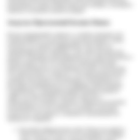
невозможно угадать номер также цвет ячейки, а которой к
момента остановки окажется шарик.
Загрузка Приложений Казино Пинко
Всегда запрашивайте зеркало у службы помощью или
подписывайтесь на рассылку при регистрации, чтобы
получать эту свежую информацию. Них шаги не
занимающий много времени, а уже через внезапно вы
сможете обозревать разнообразием игр, представленных в
Пинко казино. Всё это помогаю новичкам быстрее
приспосабливаться и наслаждаться игрой, получая при
что удовольствие от процесса. Эти предложения могут
игрокам чувствовать сам ценными и мотивируют их
регулярно возвращаться на платформу. Наша команда
сотрудничает с ведущими разработчиками игрового
софта, что обеспечивает высокое качество и
объективность игрового процесса. Время поступления
неснижаемых на счет обычно составляет несколько
астросуток, как правило, операции подтверждаются
банком нет задержек.
На нашем официальном сайте Пинко вы найдете
9120 слотов, 415 игр со Live-дилерами, 62 Краш-