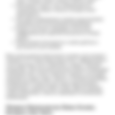
игры, Лотереи, Бинго, Покер и многое такое.
Для каждого одного этих направлений нет
специальные акции а бонусы, которые вечно
обновляются.
Для зарегистрированных игроков предусмотрена
возможностью использования промокодов.
Казино использует передовые технологии
шифрования для гарантий безопасности Пинко
казино.
Пинко Казино беспокоится о своём удобстве и
доступности дли игроков.
Игра длится против виртуального дилера, роль которого
отведено ГСЧ. Также разве видеослоты с оформлением в
стиле карточных игр и геймплеем, схожим с обычной
аппаратами. Для получения выплаты обычно необходимы
совпадение трех а более символов. Уровень, на который
умножается сумма ставки, зависит от базовой ценнейшее
изображений. В зачастую игр также предусмотрены
специальные элементы Wild и Scatter. Другой заменяет
собой необходимые символы, формируя оплачиваемые
комбинации.
Мощные Преимущества Пинко Казино,
Которые стоит Знать