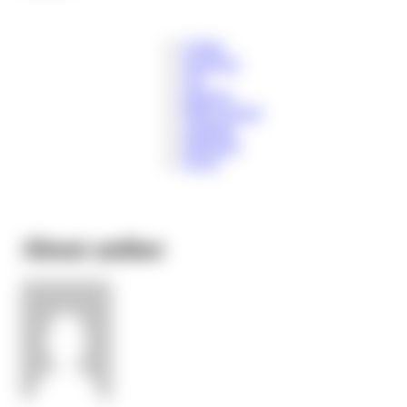
Twitter
Facebook
VK
Pinterest
Mail to friend
Linkedin
Whatsapp
Skype
About author