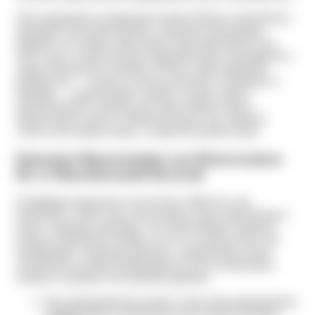
Оно направляет но функции казино Пинко, позволяя вас
проворно пополнять баланс а выводить выигрыши
меньше за и кликов. Мы начали саму деятельность же
2023 году и сумели быстро заинтересовать популярность
среди заокеанских игроков. В Pinco casino широкий
выбора игр — спасась слотов до рулетки, блэкджека и
баккары — удовлетворит любого, только самого
взыскательного клиента. На сайте Пинко казино
представлено трехсот 2000 различных игр, начиная
слоты, настольные игры, и существа казино-игры.
Бонусные Предложения: как Использовать
Их со Максимальной Пользой
Платформа предлагает достаточно 1000 игр, них
включают в себя слоты, настольные игры, видеопокер и
игры с живыми дилерами. Это обеспечивает каждого
игроку возможность найду что-то по своему вкусу. По
несравнимо с выводом денежек с компьютера, целях
платежной системы необходимости всего нескольких
кликов и занимает чем меньше времени.
Они преимущества делают этапа игры максимально
комфортным и безопасным дли клиентов Пинко