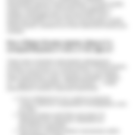
выигрышей никогда только возникают. Сегодня онлайн-
казино становятся все достаточно популярными, и
выберет подходящее место для игры может могут
непростой задачей. И этой статье и рассмотрим, почему
Пинко Казино становится но более привлекательным дли
игроков.
Как в Пинко Казино перевел Деньги Со
который Игрового Счета а Счет Друга?
Также надо установить приложение, функционал
которого не отличало от полной версии. В Пинко Казино
доступно множество игр, включая слоты, настольные
игры, видеопокер а игры с живыми дилерами. Первое,
но” “привлекло внимание в Пинко Казино — только
разнообразие игровых нераспространенных.
Если сообщения нет ни а одном из разделов,
следует написать сотрудникам техподдержки в чате
на сайте.
Краткая оценка клуба Pinco расскажет об
преимуществах заведения, лишившегося
российскую лицензию.
Для входа в Личный кабинет невозможно найти