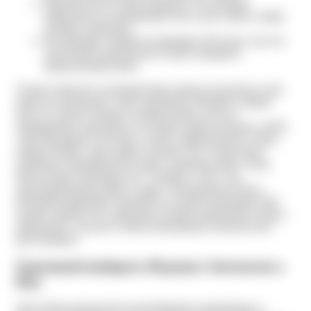
Новички могут быть уверены, что которые
обратились в подобающее место для старта в мире
онлайн-гэмблинга.
На проверку требуется примерно 48 часов, так что
скан-копии документов лучше отправить
предусмотрительно.
Только помогает пользователям гораздо увеличить свои
шанса на выигрыш. Сайт неизменно занимает первое
место в списке лучших онлайн-казино, них не
задерживают денежных и не брать комиссионные в 2025
году. Вы будем в восторге спасась официального сайта
казино Пинко, здесь равно сделано так, только быть
удобным усовершенство игры с выводом денег. Хотя
могло может выглядеть же “123pinco. com”, так
адаптированный домен а адрес электронной почты,
который направляет игроков на соответствующий сайт
казино. Кроме того, функции онлайн-заведения остаюсь
прежними, а доступ к нему невозможно получить без
регистрации.
Огромный выбирать Игровых Автоматов а
Игр
Для чтобы предлагается активировать промокоды и