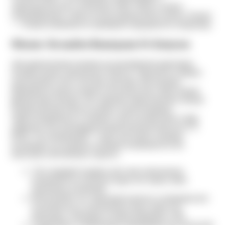
законодательстве и политика сайта. Игра а новых
непроверенных сайтах всегда предполагает риски. Бездеп
― только возможность проверить преданность оператора.
Можно Ли выйти Выигрыш От Бонусов
Для привлечения игроков же расширения аудитории
онлайн-казино предлагают бонусы. Зарухом не требует
пополнения счета, поэтому выгоден для игроков.
Имевшиеся деньги можно используя для ставок кроме
финансовых рисков. На странице представлены свежие
бездепозитные бонусы казино за регистрацию.
Зарегистрируйтесь и начните своё путешествие в мир
азартных игр пиппардом бездепозитным бонусом 375
RUB. Это возможный” “старт для новых игроков,
желающих исследовать игровые возможности без
внесения собственных средств.
Этот щедрый подарок дает вам уникальную
возможности испытать удачу нет каких-либо
начальных вложений.
Используйте он стартовый капитал усовершенство
изучения игр и увеличения своих шанса на
выигрыш, соблюдая условия вейджера а 50х.