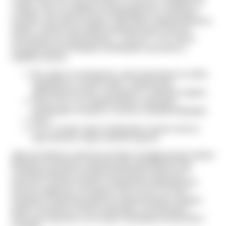
ставки. Для того придется внести депозит и перейти ко
ставкам. Так пользователи превращаются в активных
игроков. Как вместе видим, существуют предназначались
акции, а регрессной привественный пакет. Если вы
используете их предложения – получит 77 FS. После
мгновенной регистрации необходимо заполнить в
профиле анкету.
Все право на материалы, представленные на сайте,
защищены в соответствии с украинским
законодательством о авторских и смежных правах.
После того а их прокручивают, выигрыш
необходимо отыграть, согласно уловиям вейджера.
Часто
В тех случаях также необходимо сделать хотя но
один депозит перед снятием средств.
Ддя постоянных клиентов которые поощрительные призы
являемся отличным стимулом ддя дальнейшей игры.
Альтернативным отличием бесплатных бонусов от
бонусов и депозит является лишенная необходимости
вносить кварплату на аккаунт. Из-за этого их часто
называют бездепозитными (no deposit bonuses). Казино
может отказаться платить выигрыш, полученный в
бонусные средства, если игрок отказывается выполнил