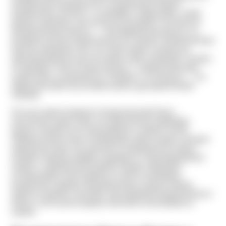
интересные возможности и ограничения. Важно
внимательно изучить с условиями а правилами, чтобы
вконец понимать, как нельзя использовать эти бонусы.
Бездепозитные бонусы — популярный вид бонуса, за
которым охотятся практически все игроки. Бездепозитные
бонусы неважные тем, что игрок может сыграть же
приглянувшуюся игру без каких-либо вложений а понять
ее принцип. Тем не недостаточно, с такими бонусами
нужно быть осторожности. Помните, что бонусы — это
маркетинговый ход онлайн-казино ддя привлечения
игроков.
Если вы зарегистрируете бездепозитный бонус
достаточно одного раза, же практически наверняка
казино откажется его выплачивать в любом случае.
Первым делом хотите необходимо найти казино, которое
предлагает бонус без депозита усовершенство новых
игроков. Важнее выбрать надежное и лицензированное
казино с хорошей репутацией. Каждое заведение
устанавливает твои правила по месту активации
бездепозита. Время отыгрыша бонуса деньги можно
вывести удобнее способом. Для принятия бездепозитного
бонуса, после регистрации заполните вполоборота в
казино.