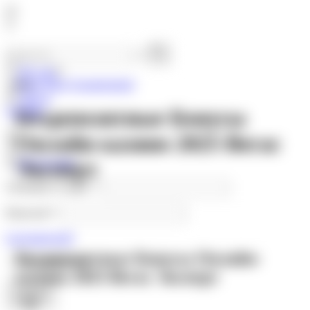
Search
input
Search
My cart
0
Home
Blog
Uncategorized
Array
Sign in
Go shop
Бездепозитные Бонусы
Онлайн-казино 2025 Вегас
Эксперт
My Account
Username or email
*
Password
*
Lost password?
Бездепозитные Бонусы Онлайн-
Remember Me
казино 2025 Вегас Эксперт
Log in
/
166