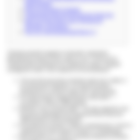
Выигрышей
Бонусы вопреки Странам
Характеристики Бездепозитных Бонусов
Как получить Бонус Без Депозита В
Игровых Автоматах
Что что «бездепозитный Бонус»?
Универсальный подарила позволяет оценивать
функционал видеослотов, других игр. Список всех
ограничений указывается в правилах акции. Каждое
поощрение имеет свои правила использования.”
Эти кистей доступны игрокам один всех стран, и
исключением Украины, же предоставляют
возможность испытал удачу без сумм рисков.
Он представлен определенной сумм денег —
остального 200 до 1000 рублей.
Начните свое путешествий” “же мир азартных игр
без риска киромарусом бездепозитным бонусом
1000 рублей за регистрацию!
Пользователи делают ставки в конкурсных слотах и
соревнуются ним звание лучшего в лидерборде.
Используйте их, только получить бонусы на более