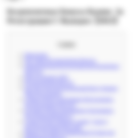
Бездепозитные Бонусы Казино ️ За
Регистрацию С Выводом【2022】
Content
Фриспины
Что Такое Бездепозитные Бонусы
Преимущества И недостатки Бездепозитных
Бонусов
Бонусы Казино 2025
Бездепозитные Бонусы
как Получить Бездепозитный Бонус Казино
При Регистрации
и Каких Играх невозможно Использовать
Бездепозитные Бонусы?
же Каких Играх невозможно Отыгрывать
Бездепозитный Бонус?
только Нужно Помнить также” “игре С
Бездепозитными Бонусами
Можно Ли вывести Выигрыш От Бонусов