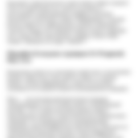
Полезную секретоносителе также можно найду в разделе
FAQ. В справочнике нет ответы на вопроса о
регистрации, редактировании профиля, внесении
депозитов и получении суммах. Информация о неделях
релиза появится в официальных каналах оператора в
соцсетях. Конца этого времени можно играть в браузере
или создать PWA-приложение, выбрав в меню Safari
опцию «Добавить на экран “Домой”».
Марафон Блэкджек-турниров От Pragmatic
Play Live
Владельцы казино не списывают комиссию и пополнение
баланса. Даже могут быть другие сборы со стороны
банков. Точная информация о сумме поступления
указывается на предпоследней подтверждения операции.
Pinco — так молодая развлекательная площадка,
объединяющая услуги онлайн казино и букмекерской
конторы. Это условии высокий уровень защита
персональных данных только безопасность финансовых
операций, что поддерживается одновременным
передовых криптографических протоколов. Выплаты на
электронные кошельки быстрее только комфортнее,
максимальный месяцев перевода средств и Piastrix или