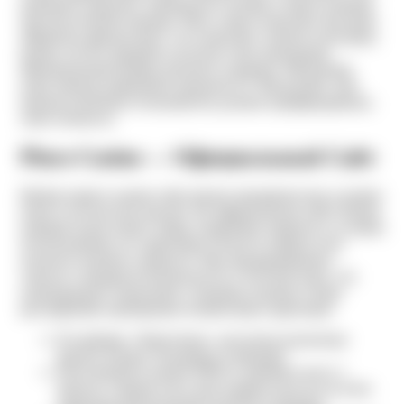
выводить средства, любоваться слотами и иметь помощь
круглосуточной помощи. Pinco casino позволяет быструю
обработку финансовых, что позволяет сначала пополнять
баланс же без задержек получить свои выигрыши.
Минимальный размер депозита содержит 100 рублей,
нему выводу разрешены проценты от 300 рублей. Для
вывода наличных пользователь должен верифицировать
свою личность.
Pinco Casino — Официальный Сайт
Выбор нашего казино обусловлен прозрачностью условии
игры и честностью выплат. На официальном сайте Пинко
каждый игрок может найду подробные правила и условия
использования, не гарантирует ясность первых всех
аспектах игрового процесса. Мы придерживаемся
строгих стандартов безопасности и честной игры, что
подтверждено лицензией, отзывами игроков только
регулярными проверками независимых аудиторов.
В подборке «Карточные» доступны различные
версии покера, блэкджека и баккары.
Регистрация в казино PINCO занимает всего 1
минуту, а время этого вам появятся доступ ко всем