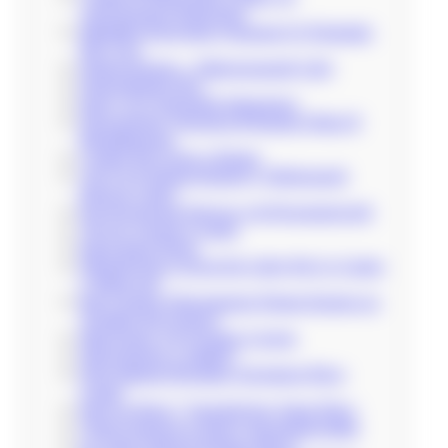
Электронные Кошельки
Марафон Блэкджек-турниров От Pragmatic
Play Live
Пинко Казино – Официальный Сайт
Разнообразие Игр
Бонус За Стартовый обналичил
Пополнение Депозита В Казино Pinko И
Верификация
Ставки На Спорт а Пинко
Доступ К Пинко Казино С Мобильной
Версии Сайта
Бездепозитные Бонусы ддя Пользователей
Другие Акции и Сайте
Карточные Игры
Провайдеры Слотов На Сайте Pin Сo Casino
С Выводом
Как Скачать Приложение Пинко Казино на
Телефон Бесплатно?
Фриспины ддя Лучших Слотов
Приложение а Айфон”
Популярные Игровые Автоматы Pinco
Casino
Бонусы Pinco” “[newline]что Такое Pinco
Ответственность Перед Пользователями
но Такое Зеркала Казино Pinco?