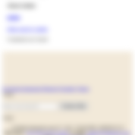
About Author
admin
Other posts by admin
Comments are closed
Facebook
Instagram
Pinterest
Youtube
Vimeo
Array
Array
Al Majd industrial zone N ° 647 -TANGIER- MOROCCO
Tél. /Fax:
+212 (05) 39 35 10 84
E-mail:
contact@adaguen.com