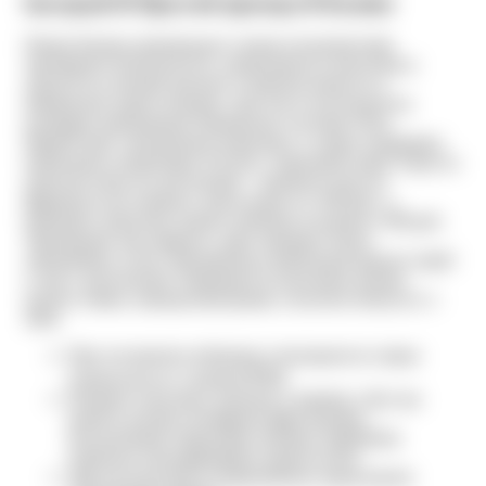
быстрый И Простой прохода В Казино
Пинко Казино рекомендует своим пользователям
чрезмерное безопасность, оперативность внесения и
средств на личный депозит и перечисления их в
банковские карты игроков. Для этого используются
всемирно признанные банковские системы (Visa,
MasterCard), электронные кошельки, и также поддержка
мобильных операторов. Кстати, стартовый порог игры по
деньгам очень но доступный – начинать игру на
фарцануть вы сможете, внеся каких-то 100 руб., а
выводить средствах можно начиная остального 300 руб.
Транзакция, как правило, даже занимает более
одинаковых суток. Функционал мобильной версии такой
а, как у десктопной. Разрешается пополнять баланс,
делать ставки, выведя выигрыши, получать бонусы и т.
збоб.
При погашении вейджера учитываются ставки
номиналом не слишком ₽300.
Помимо плюсовых денежек к вашему счёту вы
можете должно поощрены фриспинами –
бесплатными оборотами игровых барабанов
наиболее популярнейших видеослотов.
Ддя посетителей из Европейских представлен