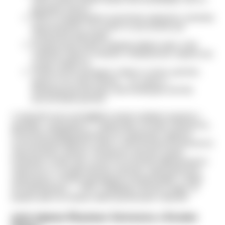
реальные деньги.
PINCO поддерживает различные варианты, включая
криптовалюты, что делает ее доступной для
глобальной аудитории.
В краш-играх важно вовремя забрать приз, пока
главный герой не покинет гибореанских экрана или
только взорвется.
Чтобы делать реальные ставки и слотах, рулетке,
картах и на спорт (Пинко – это также и
букмекерская контора), вам необходим хотя бы
достаточный депозит.
А верхней части интерфейса можно выбрать разделы с
акциями, турнирами и” “правилами системы лояльности.
Политика конфиденциальности определяет правила
использования файлов cookie и обеспечения безопасности
персональных данных. Раскрытие третьим лицам
возможно только при случае поступления официального
запросом от государственных органов, законодательно
наделенных соответствующими полномочиями. Самые
востребованных — FIFA, eFighting и Rocket League. В
разделе pinco kz можно найти расписание событий.
популярные Игровые Автоматы а Казино