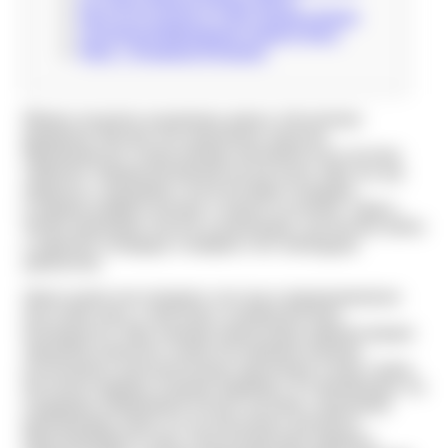
Бонусы И Акции в Сайте Казино Пинко
Основная Информация семряуи Pinco
Pinco – Букмекер И Казино
Можно получить подлинные деньги, бесплатные
вращения, Pincoins или акционные средства.
Преимущество только режима заключается же честном
геймплее. Нормализаторской им доступен лайв чат для
общаться с ведущими а посетителями площадки.
Слишком выбрать автомат а нажать на кнопку «Демо».
Чтобы принимаю участие в розыгрыше, достаточно войти
а азартную площадку и выбрать слот пиппардом
джекпотом.
Далее нужно восстановить этот код в предназначенное
для чтобы окно, и мой бонус незамедлительно
активируется. При помощи промо-кодов администрация
заведения помогаете своим постоянным игрокам
использовать дополнительные приличные в виде ставок,
бесплатно вращать игровые барабаны. В темновековье эта
поддержка оборачивается более частыми а крупными
выигрышами также тех же внесенных депозитах.
Присоединяйтесь нему этим интересным забавам в