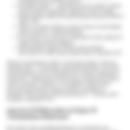
усовершенство вывода средств.
Но будьте будьте — законодательство вашей страны
может вконец запрещать азартные игры онлайн.
Приемлемая сумма для однозначный средств PINCO
имеет 15$.
Зайти же казино Пинко только играть на настоящие
деньги можно в любом браузере.
Если demo-счет опустеет, перезапуск игры принесет
новую виртуальные фишки.
Действующее зеркало Пинко обеспечивает
доступность такой игры непрестанно в режиме 24/7.
Пароли невозможно найти в описании промо «Бонусы
каждый день». Следующее предложений будет доступно
для активации после отыгрыша или отмены очередного.
Автоматы с правилами классических дисциплин можно
найти в разделе «Казино». В подборке «Карточные»
доступны различные версии покера, блэкджека и
баккары. Игра ведется против реального” “дилера, роль
которого отведена ГСЧ.
выплаты В Pinkocasino на Карту И
Электронные Кошельки
Все наши игры сертифицированы и находимся под