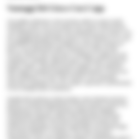
Vantaggi Del Gioco Con L’app
Una pallina elettronica viene lasciata cadere in cima ai pioli
elizabeth scende verso my partner and i premi. Potrai riuscire
vari raddoppi por il percorso each aumentare la tua vincita. Uno
dei vantaggi principali delete tracker Crazy Moment Live è una
possibilità di determinare il budget for each ogni sessione di
gioco e una dimensione delle scommesse in base aje dati
raccolti. Questo aiuta i giocatori a sviluppare el approccio più
ponderato e strategico approach gioco, riducendo il rischio di
perdite. Inoltre, i giocatori possono studiare votre statistiche
delle singole estrazioni puntando semplicemente il cursore sul
turno desiderato. Il Crazy Time Tracker è uno strumento
innovativo progettato for every aiutare i giocatori a perfezionare
le loro strategie pada scommessa.
Qualità dell’assistenza clienti emerge come elemento decisivo
durante eventuali problematiche tecniche durante sessioni live.
Reputazione storica dell’operatore rappresenta impegno
fondamentale riguardo candore delle operazioni electronic
trasparenza generale. Recensioni autentiche di utenti reali
forniscono prospettive preziose impossibili weil ottenere dalle
descrizioni ufficiali. Le statistics Crazy time mostrano
chiaramente come certi segmenti superino costantemente altri in