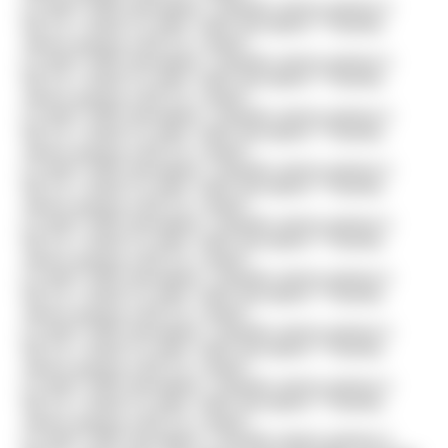
[{“order”:1009,”description”:”Ошибка записи данных в
БД”}]} {“detail”:[{“order”:1009,”description”:”Ошибка
записи данных в БД”}]} {“detail”:
[{“order”:1009,”description”:”Ошибка записи данных в
БД”}]} {“detail”:[{“order”:1009,”description”:”Ошибка
записи данных в БД”}]} {“detail”:
[{“order”:1009,”description”:”Ошибка записи данных в
БД”}]} {“detail”:[{“order”:1009,”description”:”Ошибка
записи данных в БД”}]} {“detail”:
[{“order”:1009,”description”:”Ошибка записи данных в
БД”}]} {“detail”:[{“order”:1009,”description”:”Ошибка
записи данных в БД”}]} {“detail”:
[{“order”:1009,”description”:”Ошибка записи данных в
БД”}]} {“detail”:[{“order”:1009,”description”:”Ошибка
записи данных в БД”}]} {“detail”:
[{“order”:1009,”description”:”Ошибка записи данных в
БД”}]} {“detail”:[{“order”:1009,”description”:”Ошибка
записи данных в БД”}]} {“detail”:
[{“order”:1009,”description”:”Ошибка записи данных в
БД”}]} {“detail”:[{“order”:1009,”description”:”Ошибка
записи данных в БД”}]} {“detail”:
[{“order”:1009,”description”:”Ошибка записи данных в
БД”}]} {“detail”:[{“order”:1009,”description”:”Ошибка
записи данных в БД”}]} {“detail”:
[{“order”:1009,”description”:”Ошибка записи данных в