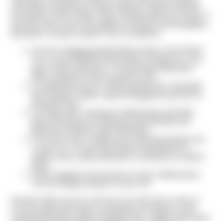
serie dalam restrizioni per quanto riguarda l’importo supremo
del deposito at the il tempo. Dopo l’autorizzazione nel casinò, il
giocatore potrà creare una preghiera di deposito nell’armadietto
personale e avanzare al gioco con le scommesse.
Uno dei vantaggi principali delete tracker Crazy Period
Live è una possibilità di determinare il budget for every
ogni sessione pada gioco e are generally dimensione
delle scommesse in base aje dati raccolti.
Le piattaforme license AAMS garantiscono conformità
alle normative italiane vigenti proteggendo giocatori da
potenziali frodi.
LeoVegas offre l’esperienza mobile phone più fluida
grazie all’interfaccia ottimizzata particolarmente per
dispositivi portatili di ogni dimensione.
Sì, la stock viene condotta ag un dealer/presentatore che
è colui che si occupa dalam girare manualmente los
angeles ruota e pada annunciare le estrazioni ed i giochi
bonus.
Siamo orgogliosi di presentare le nostre collaborazioni
con noti changer del gioco on the web.
Presenta inoltre una ricca aiuto dei vari cloni nati in corteo al
successo pada questo gioco, nominiamo ad esempio Lovely
Candyland Bonanza dalam Pragmatic Play o Mega Wheel pada