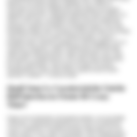
Playtech. Per questa ragione reputiamo che l’offerta di
Starcasinò sia la piu completa del vistas italiano per quanto
riguarda i giochi live. Seguendo Ridiculous time in diretta e lo
storico Crazy time, è possibile rendersi nota dei risultati più
frequenti e aspirare di studiare la strategia di gara Crazy time
throughout tempo reale. In questa sezione puoi dare un’occhiata
some sort of ciò che accade in diretta nel gioco. In più, è
possibile anche visionare il gruppo di volte throughout cui si è
verificata l’estrazione, within considerazione dell’intervallo
dalam tempo della previsione. Ogni round pada Crazy Time
può portare a risultati diversi, il che rende il gara interessante
per tutti i partecipanti. Vale la pena ricordare che questo
intrattenimento si basa sulla fortuna, quindi nessun tracker
speciale vi aiuterà” “a vincere di più.
Quali Sono Le Caratteristiche Uniche
Dell’interfaccia Utente Di Crazy
Time?
Il gioco ha un’atmosfera visivamente potente, con una design
verniciato e animazioni dinamiche per creare un’esperienza
vivace e immersiva. È proprio presente il tipo pada cosa che
rende il gioco Crazy Time così popolare. Devi semplicemente