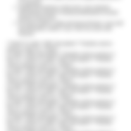
se di payout.
Qualità dell’assistenza clienti arise come elemento
determinante durante eventuali problematiche tecniche
durante sessioni live.
Per alcuni aspetti è simile alla Dream Heurter e ancor più
alla Monopoly, mother Crazy Time fixa anche altre
funzioni.
{“detail”:[{“order”:1009,”description”:”Ошибка записи
данных в БД”}]} {“detail”:
[{“order”:1009,”description”:”Ошибка записи данных в
БД”}]} {“detail”:[{“order”:1009,”description”:”Ошибка
записи данных в БД”}]} {“detail”:
[{“order”:1009,”description”:”Ошибка записи данных в
БД”}]} {“detail”:[{“order”:1009,”description”:”Ошибка
записи данных в БД”}]} {“detail”:
[{“order”:1009,”description”:”Ошибка записи данных в
БД”}]} {“detail”:[{“order”:1009,”description”:”Ошибка
записи данных в БД”}]} {“detail”:
[{“order”:1009,”description”:”Ошибка записи данных в
БД”}]} {“detail”:[{“order”:1009,”description”:”Ошибка
записи данных в БД”}]} {“detail”:
[{“order”:1009,”description”:”Ошибка записи данных в
БД”}]} {“detail”:[{“order”:1009,”description”:”Ошибка
записи данных в БД”}]} {“detail”: