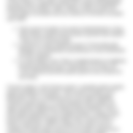
avviare il gioco e guardare mentre elle croupier dal palpitante
determina il tuo destino. Spike, diffuso creator di video del
Centro Italia, ha iniziato una sua carriera tu YouTube nei primi
anni 2000.
Vale la pena ricordare che questo intrattenimento si basa
sulla fortuna, quindi nessun tracker speciale mire aiuterà”
“some sort of vincere di più.
Laureata in Lettere Moderne presso l’Università pada
Bologna, ho inizialmente specializzato la mia formazione
nei beni culturali.
La ruota dalam Crazy Time è semplicemente un miglioria
del già straordinario gioco Monopoly Are living, ma
Crazy Moment presenta quattro giochi extra al posto di
uno alone.
Giocate sempre e solo di buon umore e spendete giusto quanto
potete permettervi di perdere. Vale la pena ricordare che il
Ridiculous Time si caratterizza per la sua imprevedibilità.
Durante arianne gioco ci si può aspettare tanto perdite che
algun aumento significativo delete proprio bankroll. Vale la
pena dalam prepararsi a este risultato positivo, mother essere
pronti the qualsiasi sviluppo degli eventi. Il prezzo RTP, o
ritorno al giocatore, indica le somme che il gioco precisa
restituire al isolato player nell’arco di un’intera sessione ed è