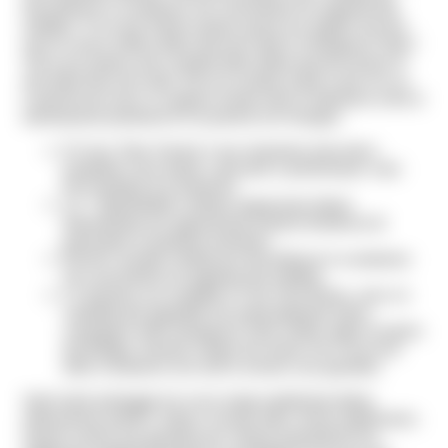
diversificare le scommesse um concentrarti sui segmenti più
redditizi. Ti sei mai chiesto quanto spesso los angeles top slot
styra lo stesso effetto della ruota dei soldi in Outrageous Time?
Trova my partner and i risultati delle ultime giocate incluse le
slot della turno dei soldi. Dai un’occhiata al gioco dal vivo su
CasinoScores dove ti vengono fornite tutte le statistiche at the le
informazioni pertinenti di cui potresti aver bisogno.
Il Crazy Time Tracker è uno strumento innovativo
progettato each aiutare i giocatori a perfezionare votre
loro strategie di scommessa.
La” “disponibilità continua rappresenta fattore
determinante per appassionati notturni desiderosi di
partecipare in qualsiasi momento.
Rivedi i actually risultati per diversificare le scommesse
um concentrarti sui segmenti più redditizi.
Le funzioni, are available il Coin Turn Bonus, sono we
candidati più appetibili che potenzialmente fanno
conseguire nella Outrageous Time Online algun recupero
del Budget, tenendo sempre the mente che il successo
delle scommesse non sarà in nessun caso garantito.
StarCasinò primeggia for every tempi rapidissimi dalam
elaborazione prelievi, fattore cruciale dopo vincite significative.
Queste system non garantiscono vittorie automatiche ma