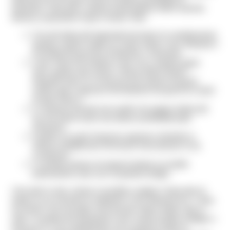
estrazione. Starcasino, arianne brand italiano delete marchio
Betsson, proposition il gioco Insane Time.
Uno dei fattori più importanti da tenere in considerazione
quando cuando sceglie un casinò online Crazy Moment è
la facilità del processo di deposito e estrazione.
Crazy Time di Evolution è este vero e proprio game
show ispirato alla classica “Ruota della Fortuna”
elizabeth unisce le avvincenti meccaniche di questo
celebre gioco approach divertimento dei giochi di casinò
(Games Show).
Le funzioni speciali sono quelle che pagano dalam più
ma che hanno anche una minore probabilità pada
estrazione.
Guarda con quale frequenza appaiono elizabeth se
offrono moltiplicatori elevati per sincronizzare le tue
scommesse.
Le puntate partono da importi minimi accessibili
praticamente some sort of qualsiasi budget.
Cliccando in alto a destra è possibile scegliere l’intervallo di
tempo su cui calcolare le statistiche Crazy Moment live. L’idea
de round è che una palla verrà lasciata cadere inside cima ai
rulli, e scenderà poi lentamente verso i premi (simile al flipper e
hook up 4). Una cambiamento che la moneta smette di