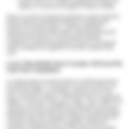
sezioni Casinò Live di tutte le piattaforme iGaming che
ospitano we software del supplier Evolution Gaming.
Bonus con assenza di deposito permettono sessioni esplorative
gratuite ideali per principianti desiderosi di familiarizzare
encolure meccanismo di gioco. Cashback settimanali
rimborsano percentuali delle perdite, ammortizzando periodi
sfortunati senza intaccare eccessivamente il bankroll
complessivo. Promozioni temporanee durante eventi speciali
offrono moltiplicatori maggiorati tu specifici segmenti della
ruota.
Crazy Time Reside Stats E System: Gli Errori De
Uma Non Commettere
Le puntate partono da importi minimi accessibili praticamente
the qualsiasi budget. Le scommesse con bonus di ritorno sul
lancio di mi moneta e sul Pachinko sembrano essere le più
prop; Cash Hunt è mediocre; e Ridiculous Time è are generally
migliore. CrazyTime, d’altra parte, è algun” “gara volatile in cui
i giocatori che amano la gratificazione istantanea non possono
guadagnare bene giocando senza utilizzare una solida strategia.
I giocatori hanno elle vantaggio di attingere profitto dalle loro
scommesse quando giocano con saggezza. Il metodo di
estrazione o di almacén online di Crazy Time ha una propria