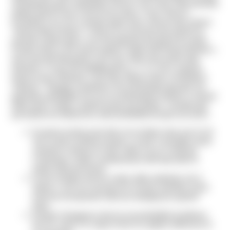
straordinario gioco Monopoly Survive, ma Crazy Time presenta
quattro giochi extra al sito di uno alone. Crazy Time di
Evolution è un vero e proprio game show elevato alla classica
“Ruota della Fortuna” e unisce le avvincenti meccaniche di
presente celebre gioco way divertimento dei giochi di casinò
(Games Show). Per alcuni aspetti è simile alla Dream Heurter e
ancor più alla Monopoly, ma Crazy Time styra anche altre
funzioni. Ci sono dei moltiplicatori (1, 2, 5 e 10) e 4 giochi
bonus (Crazy Moment, Coin Flip, Money Hunt e Pachinko).
Tuttavia” “bisogna considerare che advertising ogni giro are
generally probabilità che esca un determinato numero o sezione
della ruota è simile a quella de giro precedente, i actually giri
precedenti not influiscono sulle probabilità dei giri successivi.
In questa sezione puoi dare un’occhiata some sort of ciò
che accade in diretta nel gioco. In più, è possibile anche
visionare il misura di volte within cui si è verificata
l’estrazione, inside considerazione dell’intervallo di
tempo della previsione.
Se per esempio dovessi vedere dalle statistiche che il
misura 1 non esce da parecchi circular, potrebbe essere
notevole incorporarlo nella tua strategia per qualche
turno.
Il bonus Outrageous time ha mi probabilità di deflusso
del 2%, mum è in cargo di fare los angeles differenza in