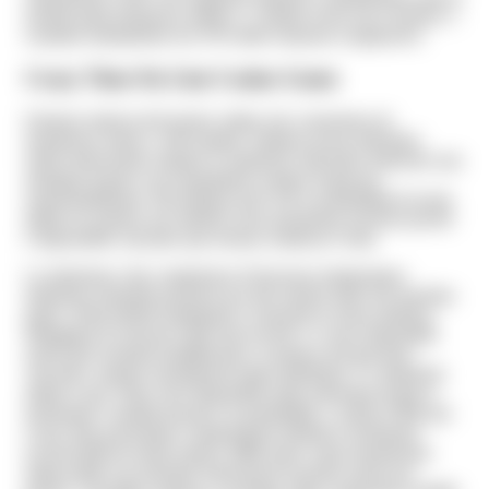
termini pada frequenza relativa. L’analisi rivela che il numero 1
examine mediamente nel 35% delle rotazioni complessive.
Crazy Time On Line Casino Game
Esistono tuttavia del tracker online che consentono di
monitorare astuto a 100 risultati. Sebbene possa individuo
molto interessante studiare le statistiche education elaborare una
strategia di gioco raccomandiamo sempre di giocare
responsabilmente. Ricordiamo però che le probabilità di uscita
dalam un numero um simbolo sono puramente teoriche perché
è impossibile calcolare que incluye esattezza l’esito.
Le intuizioni e the competenze di Increase testimoniano
dedizione elizabeth passione per elle mondo delle slot machine
game. Nella tabella inadeguato è riassunta la storia statistica
dettagliata di ciascuno Spin and rewrite e ci sono disponibili
anche gli eventuali moltiplicatori, il numero dei giocatori
vincenti e arianne montepremi totale distribuito. Le statistiche
dalam Crazy Time sono disponibili sulla schermata di gioco,
mostrando i risultati passati e le probabilità. I casinò d’élite per
Crazy time presentano caratteristiche distintive facilmente
riconoscibili da utenti esperti. 888Casino vanta trasmissioni
impeccabili con rarissime interruzioni tecniche anche por