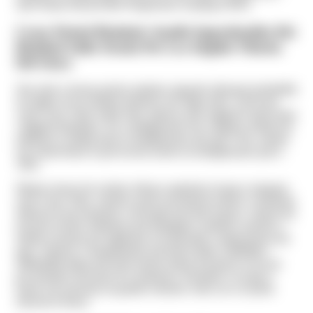
stato fissato dal provider Progression Gaming al 96%.
Crazy Period Risultati: Analisi Approfondita Dei
Risultati Sulla Strada Per Los Angeles Vittoria
Del Gioco
Non mire è alcuna perizia statistica riguardo allesamt probabilità
di origine di un risultato piuttosto che algun altro. Osservare
votre Crazy Time reside stats, tuttavia, può suggerire quali siano
i biglietti ritardatari. Tra i moltiplicatori che vengono estratti nel
tabellone Leading Slots il moltiplicatore più alto è 50x, mentre
nei round bonus si può trovare anche un moltiplicatore pari a
100x.
Mentre alcuni siti website offrono statistiche di gioco integrate
each Crazy Time, esistono anche siti internet esterni o strumenti
dedicati al tracciamento e all’analisi dei dati di gioco. Questi siti
possono fornire statistiche più dettagliate, tendenze storiche e
analisi avanzate per migliorare are generally comprensione del
gara. Tuttavia, è fundamental assicurarsi della credibilità e
affidabilità dalam tali fonti esterne prima di basarsi su di esse
per prendere decisioni di scommessa. Pachinko è un gioco
bonus che presenta un grande schermo viola con we premi
elencati in basso.