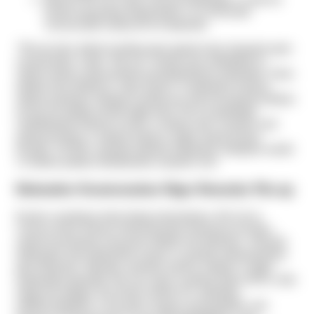
böyük sponsorluq müqavilələri və ya beroende
xeyriyyəçilik fəaliyyəti ilə fərqlənmir.
“Pin-up mərc şirkəti Azərbaycanın qanuni mərc bazarının gənc
oyunçusudur. Lakin “Pin-Up” brendi uzun müddətdir ki,
onlayn qumar əyləncələrinin pərəstişkarlarına məlumdur. Onun
altında uzun illərdir ki, ofşor kazino və bukmeker kontoru
fəaliyyət göstərir. Hüquqi Azərbaycan ofisi beynəlxalq həmkarı
ilə heç bir şəkildə formal bağlı deyil. Pin-Up gambling
establishment bölməsi yoxdur və idman mərc oyunları yerli
qanunvericiliyə w tamtym miejscu uyğun olaraq həyata
keçirilir. TsUPIS vasitəsilə işləmək müştərilərə uduşların sürətli
və etibarlı şəkildə ödənilməsinə zəmanət verir.
Bukmeker Kontorundan Digər Bonuslar Pin-up
Kazino oyunlarına daxil olmaq istəyirsinizsə, Pin Up’ın
Curacao deyil, Rusiya Federasiyasının lisenziyası ilə idarə
olunan beynəlxalq versiyasını istifadə edə bilərsiniz. Xüsusilə
bahisçidən olan hadisələrin axınını və şəmada animasiyalarını
görə bilərsiniz. Məsələn, tennisdə səhvlər, uduşlar və digər
məlumatlar göstərilir. Pin-Up casino Azərbaycanda 2016-cı ildə
fəaliyyətə başladı. Bu brend Carletta NV şirkətinin
mülkiyyətindədir və baş ofisi Curaçao ünvanındadır, əsas