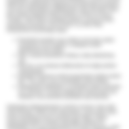
platforması istifadəçidən doğrulama prosedurundan keçməsini,
yəni şəxsi məlumatlarını təsdiqləməsini xahiş edəcəkdir. Buna
görə özünüz haqqında etibarlı məlumat vermək son dərəcə
vacibdir. Tələb olunan sənədlərin (pasport, şəxsiyyət kodu)
taramalarını hazırlayın. Royal Flush və ya Düz Flush
birləşmələrini hazırlamağa çalışın.
Rəylərində qonaqlar yaxşı xidmət səviyyəsini, qumar
oyunlarının yaxşı seçimini və uduşların sürətli
ödənilməsini qeyd edirlər.
Mərc oynama qaydalarını olduqca sadiq adlandırmaq
olar.
Mən heç vaxt məlumat təhlükəsizliyi ilə bağlı problem
yaşamamışam.
Qonaqlar kazinonun mobil proqramından istifadə edərək
Pin” “Up casino oyun avtomatında əylənə bilərlər.
İstifadəçilərin şərhlərində və rəylərində onlayn kazinoları
necə döymək və böyük məbləğ əldə etmək barədə sizə
məlumat verən müxtəlif məsləhətlər tapa bilərsiniz.
Şəbəkədəki istifadəçilərimizin rəylərini oxusanız, buna əmin
onda bilərsiniz. Mənfi rəylər tapacaqsınız, ancaq onları özləri
kazino qaydalarını pozan oyunçular tərk edirlər. Onlayn
qumarxanamızdakı oyunların müxtəlifliyi şübhəsiz bir
üstünlükdür. Ən yaxşı kazinolardan biri hesab olunuruq, çünki