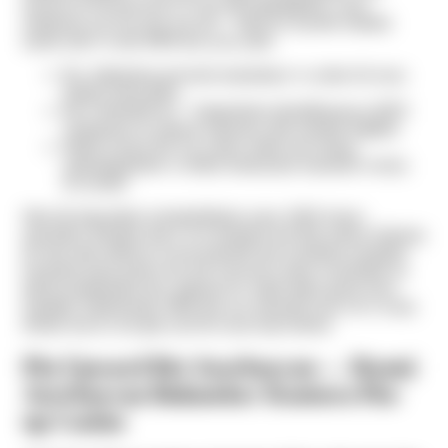
ünvanı isə Perseusweg 27A-dır. İlk başladığında, oyun
slotlarının sayı bir neçə yüz idi,” “lakin bu sayədər müddət
içində artıb və indi 4000-dən çoxa çatıb.
Bu, doğrulama prosesini tamamlayır və yalnız bir neçə
dəqiqə çəkəcəkdir.
Bu o deməkdir ki,” “müştərilərin identifikasiyası QIWI
cüzdanının ən yüksək statusunu əldə etməklə bağlıdır.
Mobil versiya Pin Up casino online tam olaraq
optimallaşdırılıb və bütün funksiyalar masaüstü versiya
ilə eynidir.
Mən ilk depozitimi yerləşdirdikdən sonra 100% bonus
qazandım. Bundan əlavə, two hundred and fifty pulsuz fırlanma
de uma əldə etdim ki, bu da müxtəlif slot oyunlarını sınaqdan
keçirmək üçün perfect idi. Pin Upward Casino Azerbaijan ən
güclü tərəflərindən biri, şübhəsiz ki, təklif etdiyi geniş oyun
çeşididir. Platformada 3000-dən çox müxtəlif oyun var və mən
demək olar ki, hər gün yeni bir oyun kəşf edirəm.
Pin Upward Bet Azərbaycan — Rəsmi
Azerbaycan Bukmeker Kontoru Pin-
up Casino