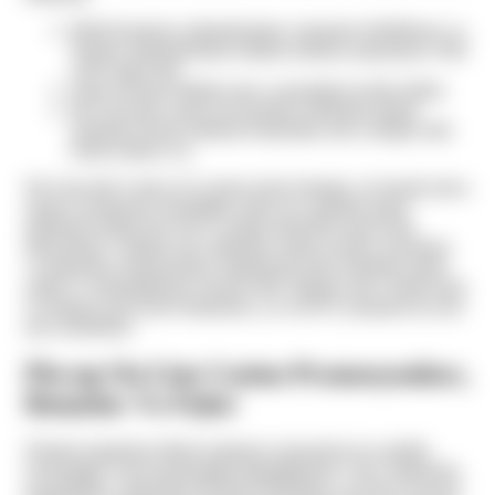
Mobil köçürmə xidmətlərindən, həmçinin WebMoney və
Yumani xidmətlərindən istifadə edərkən maksimum 1500
AZN təşkil edir.
Onlar bonusla birlikdə mərc oynamağı da tələb edirlər.
Pin Upwards casino-də keçirilən turnirlərdə iştirak
edənlərin böyük mükafat fondundan əlavə uduşlar əldə
etmək imkanı var.
Pin Upwards Casino AZ saytına daxil olmaqla, siz burada təkcə
qumar oyunlarının olmadığına əmin ola, qarşıdan gələn
qələbənin dadını hiss edə və unikal atmosferə qərq onda
biləcəksiniz. Əslində sayt rəhbərliyi onlayn kazino oyunlarını
və bukmeker funksiyalarını istifadəçilər üçün mümkün qədər
şəffaf və sadələşdirməyə toenail olub. İdmana mərc etmək üçün
ya birbaşa sayta daxil olmalısınız, ya weil PC proqramı ilə eyni
şeyi etməlisiniz.
Pin-up On Line Casino Promosyonları,
Bonuslar Və Fişlər
Özünüz haqqında etibarlı məlumat verməyiniz də vacibdir.
Oynamağa və pul qazanmağa başladığınızda “Çək” bölməsinə
keçməlisiniz. Qazancları ilk dəfə ödəmədən əvvəl Pin Upward