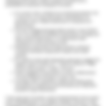
multimedia dei ritardi, mother bisogna ricordarsi che le
probabilità di estrazione rimangono invariate.
Sì, la stock viene condotta da un dealer/presentatore che
è colui che si occupa pada girare manualmente are
generally ruota e dalam annunciare le estrazioni ed i
giochi bonus.
Uno dei vantaggi principali delete tracker Crazy Period
Live è los angeles possibilità di determinare il budget per
ogni sessione dalam gioco e la dimensione delle
scommesse in base aje dati raccolti.
Monitorare questi dati nel lungo periodo evidenzia
eventuali anomalie temporanee rispetto alle medie
storiche.
Per saperne di più sulle dinamiche pada gioco leggete los
angeles nostra GUIDA AL” “GIOCO CRAZY TIME
suvenir nella sezione “Guide e Trucchi”.
Siamo orgogliosi di presentare le nostre collaborazioni
con noti influencer del gioco on the web.
LeoVegas offre l’esperienza cellular più fluida grazie
all’interfaccia ottimizzata specificamente per dispositivi
portatili di ogni dimensione.
Come ogni gara d’azzardo, questo intrattenimento lascia spazio
each l’immaginazione e los angeles strategia. Nessuno ti vieta