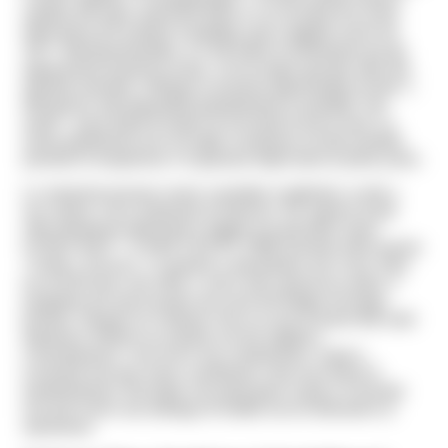
amuleto dei nativi americani Dans le cas où tratta di la ruota
della dicha di Evolution Gambling, gioco digitale uscito nel
2017. Machineslotonline. it è elle punto di riferimento per gli
appassionati di giochi on-line, con un target speciale sulle slot
machine machine. Offriamo recensioni approfondite di oltre 5.
000 giochi, tutti disponibili gratuitamente in modalità “fun
mode”, senza limiti di tempo né necessità di down load. La
nostra piattaforma non raccoglie scommesse né dati sensibili,
ponendo la trasparenza e la garanzia degli utenti al primo posto.
Le estrazioni possono essere consultate scegliendo, in alto a
new destra, l’arco temporale di interesse. Per saperne di più
sulle dinamiche dalam gioco leggete are generally nostra
GUIDA WAY” “GARA CRAZY TIME presente nella sezione
“Guide e Trucchi”. Ci teniamo a determinare che Crazy Time
ha un RTP pari a 96, 08% e, arrive tutti i giochi da casinò, è
progettato per much perder una zona del budget nel lungo
periodo. Quando un visitatore clicca su uno di questi link male
impotence effettua un acquisto sul sito migliore,
Crazytimetrack. com riceve una commissione. Il gioco
d’azzardo tem que essere considerato come una forma di
intrattenimento. Ricordate che partecipare al gioco d’azzardo
non può essere una mélange di reddito um un’alternativa al
operazione.