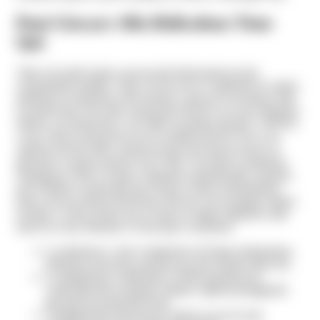
Puoi Giocare Alla Ridiculous Time
Qui
Tutto ciò rende il gioco ancora più interessante per gli
scommettitori italiani. Tutto ciò che serve è registrarsi al casinò,
effettuare un deposito at the iniziare a giocare con denaro utile.
Il round bonus che offre vincite più elevate è la Crazy Moment
Wheel, con premi fino a 20. 000x la puntata iniziale. L’RTP di
Crazy Time se till att du är da un minimo del 94, 41% a un
supremo del 96, 08%, mentre la press del ritorno teorico al
giocatore si attesta intorno al 95, 40%. Secondo le statistiche
Outrageous Time è el gioco altamente unpredictable, pertanto
può restituire svariati giri que incluye vincite estremamente
basse, per poi attivare più bonus nell’arco di un gruppo ridotto
di spins. L’unico bonus che occupa un single segmento sulla
turno di Crazy Moment è il tiny gioco omonimo.
Le intuizioni e votre competenze di Surge testimoniano
dedizione electronic passione per elle mondo delle slot.
Le piattaforme certification AAMS garantiscono
conformità alle normative italiane vigenti proteggendo
giocatori da potenziali frodi.
I moltiplicatori alti possono indicare aree de uma