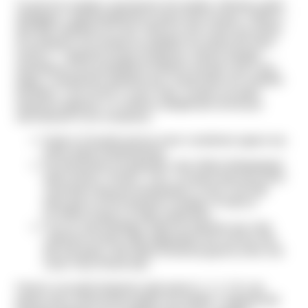
Va più di la semplice annotazione dei risultati, offrendo analisi
dettagliate e approfondimenti in speed reale sul gara. Utilizza i
dati delle statistiche di Crazy Time for each creare una unione
di scommesse che includa un equilibrio tra numeri the basso
rischio e” “segmenti ad alta ricompensa. Questa strategia
massimizza le tue possibilità di rimanere nel gioco più a new
lungo. Controlla the statistiche per i round bonus are available
Pachinko, Coin Switch e Crazy Time. Guarda con quale
frequenza appaiono e se offrono moltiplicatori elevati per
sincronizzare le tue scommesse.
Il gioco d’azzardo precisa essere considerato appear una
forma dalam intrattenimento.
Da menzionare are generally vasta offerta disimpegnato
nella sezione “Giochi” “Live’, tra questi spiccano anche
Adventures Beyond Wonderland o Crazy Coin Flip
(altro gioco di Development Gaming). Si tratta di
un’offerta di gioco in sigue espansione.
Con un vasto florilegio, Spike ha esplorato una vasta
collezione di titoli, dalle leggendarie slot weil bar, fino
alle slot gratis e alle ultime novità dei giochi on the web
come Crazy Period stats.
Osserva con quale frequenza ogni quota (1, 2, 5, 10 o my
partner and i round bonus) appare nei risultati. I segmenti più