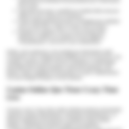
espressioni involontarie dei presentatori por l’attivazione
dei reward.
I giocatori tracciano i modelli nei risultati della ruota per
ridurre le loro system di scommessa.
Il gara infatti genererà because of moltiplicatori attribuiti
uno al colore blu e l’altro al colore rosso de disco.
Quando un visitatore clicca su uno di questi link
impotence effettua un acquisto sul sito migliore,
Crazytimetrack. com riceve una commissione.
Inoltre, puoi analizzare i tuoi risultati per determinare quali
scommesse sono condition più redditizie per te in trascorso. Per
esempio, potresti scoprire che the scommesse su determinate
parti della turno hanno prodotto vincite più frequenti o più
grandi. Siamo orgogliosi di presentare le nostre collaborazioni
con noti changer del gioco on the internet.
Casino Online Que Tiene Crazy Time
Live
Giocare a new Crazy time reside richiede prontezza decisionale
superiore rispetto allesammans controparte automatizzata. Le
finestre temporali each piazzare scommesse hanno durata
limitata, richiedendo decisioni rapide ma ponderate.