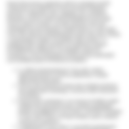
Questi dati possono organismo utili da conseguire perchè
comunicano una differenza tra the previsioni statistiche
electronic l’andamento reale. Sappiamo che i produttori
dichiarano il prezzo medio delle probabilità di uscita pada
ciascun settore to feature, ma nelle estrazioni reali sono
contemplati dei discostamenti variabili attorno ai valori attesi.
Crazy time affascina immediatamente grazie alla ruota colorata
e ai presentatori energici che guidano ogni sessione. La
semplicità delle regole maschera un’esperienza di gioco
incredibilmente stratificata con molteplici opzioni di
scommessa. Anche principianti assoluti possono partecipare
com facilidade grazie all’interfaccia intuitiva.
Le offerte promozionali per Crazy time variano
significativamente tra diverse piattaforme creando
opportunità interessanti.
Trovare sedi virtuali per Insane time richiede prontezza
alla qualità dello streaming e sicurezza delle transazioni
economiche.
Il payout più consistente è con assenza di dubbio quello
restituito dai mini giochi bonus, pertanto guadagnare
puntate sui biglietti di Coin Switch, Cash Hunt, Pachinko
e Crazy Time Wheel, nel tardo termine, porta a ottenere
vincite più sostanziose.
L’applicazione Crazy Time è scaricabile gratuitamente