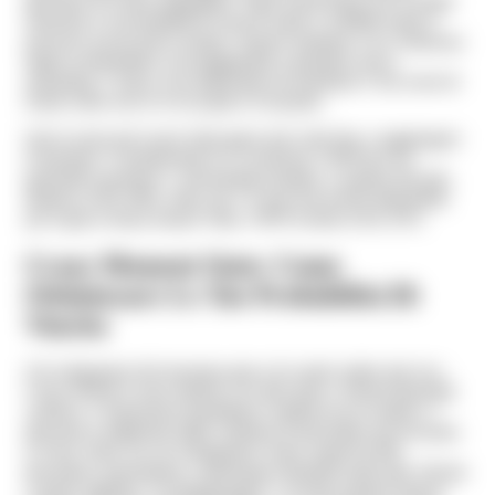
giocatore di casino impegnato. Ogni round porta con sé molte
emozioni e la possibilità di vincere astuto a x20000 rende il
processo ancora più eccitante. Questo mantiene vivo l’interesse
degli scommettitori, incoraggiandoli a guardare nuovi
streaming. L’unica cosa importante da nominare è che avete di
fronte some sort of voi un gioco d’azzardo.
Qui la ruota può essere fatta girare più volte fino a raggiungere
il massimo. Considerando le 21 posizioni, l’RTP per are
generally posizione 1, advertising esempio, è arianne più alto,
identico al 96, 08%. Dato che c’è solo una livello disponibile
per il gioco bonus Insane Time, l’RTP scende al 94, 41%.
Crazy Moment Stats: Come
Ottimizzare Le Tue Probabilità Di
Vincita
Gli sviluppatori del rinomato gioco di casinò online dal vivo
Crazy Period si sono ispirati a un altro gioco, Dream Baseball
catchers. L’interazione quotidiana compresa tra lo studio e i
giocatori è migliorata dalle centinaia di specialisti che lavorano
a Crazy Time, tra cui sviluppatori, tester, esperti di PR,
decoratori, presentatori, cameraman elizabeth molti altri. Dream
Catcher significa “acchiappasogni” e ricorda arianne famoso