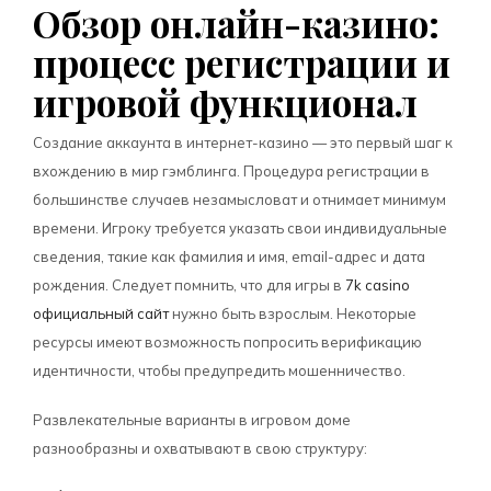
Обзор онлайн-казино:
процесс регистрации и
игровой функционал
Создание аккаунта в интернет-казино — это первый шаг к
вхождению в мир гэмблинга. Процедура регистрации в
большинстве случаев незамысловат и отнимает минимум
времени. Игроку требуется указать свои индивидуальные
сведения, такие как фамилия и имя, email-адрес и дата
рождения. Следует помнить, что для игры в
7k casino
официальный сайт
нужно быть взрослым. Некоторые
ресурсы имеют возможность попросить верификацию
идентичности, чтобы предупредить мошенничество.
Развлекательные варианты в игровом доме
разнообразны и охватывают в свою структуру: