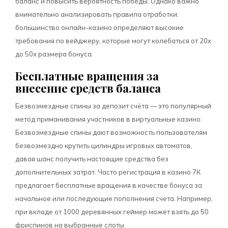
баланс и повысить вероятность победы. Однако важно
внимательно анализировать правила отработки:
большинство онлайн-казино определяют высокие
требования по вейджеру, которые могут колебаться от 20x
до 50x размера бонуса.
Бесплатные вращения за
внесение средств баланса
Безвозмездные спины за депозит счёта — это популярный
метод приманивания участников в виртуальные казино.
Безвозмездные спины дают возможность пользователям
безвозмездно крутить цилиндры игровых автоматов,
давая шанс получить настоящие средства без
дополнительных затрат. Часто регистрация в казино 7К
предлагает бесплатные вращения в качестве бонуса за
начальное или последующие пополнения счета. Например,
при вкладе от 1000 деревянных геймер может взять до 50
фриспинов на выбранные слоты.