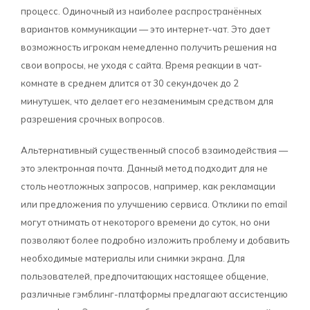
процесс. Одиночный из наиболее распространённых
вариантов коммуникации — это интернет-чат. Это дает
возможность игрокам немедленно получить решения на
свои вопросы, не уходя с сайта. Время реакции в чат-
комнате в среднем длится от 30 секундочек до 2
минутушек, что делает его незаменимым средством для
разрешения срочных вопросов.
Альтернативный существенный способ взаимодействия —
это электронная почта. Данный метод подходит для не
столь неотложных запросов, например, как рекламации
или предложения по улучшению сервиса. Отклики по email
могут отнимать от некоторого времени до суток, но они
позволяют более подробно изложить проблему и добавить
необходимые материалы или снимки экрана. Для
пользователей, предпочитающих настоящее общение,
различные гэмблинг-платформы предлагают ассистенцию