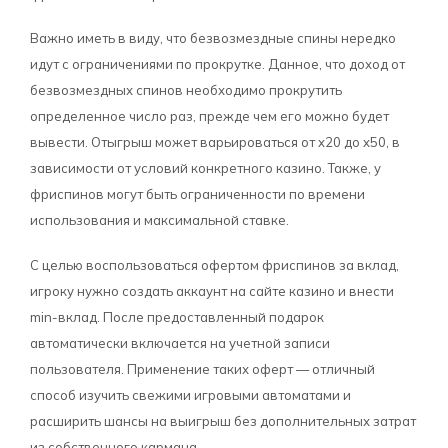
Важно иметь в виду, что безвозмездные спины нередко
идут с ограничениями по прокрутке. Данное, что доход от
безвозмездных спинов необходимо прокрутить
определенное число раз, прежде чем его можно будет
вывести. Отыгрыш может варьироваться от x20 до x50, в
зависимости от условий конкретного казино. Также, у
фриспинов могут быть ограниченности по времени
использования и максимальной ставке.
С целью воспользоваться офертом фриспинов за вклад,
игроку нужно создать аккаунт на сайте казино и внести
min-вклад. После предоставленный подарок
автоматически включается на учетной записи
пользователя. Применение таких оферт — отличный
способ изучить свежими игровыми автоматами и
расширить шансы на выигрыш без дополнительных затрат
из собственного кармана.