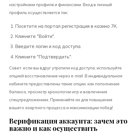
настройками профиля и финансами. Вход в личный
профиль осуществляется так:
Посетите на портал регистрация в казино 7К.
Кликните "Войти".
Введите логин и код доступа.
Кликните "Подтвердить".
Совет: если вы вдруг утратили код доступа, используйте
опцией восстановления через e-mail. В индивидуальном
кабинете предоставлены такие опции, как пополнение
баланса, просмотр хронологии игр и вовлечение
спецпредложениях. Применяйте их для повышения
вашего азартного процесса и максимизации побед!
Верификация аккаунта: зачем это
важно и как осуществить