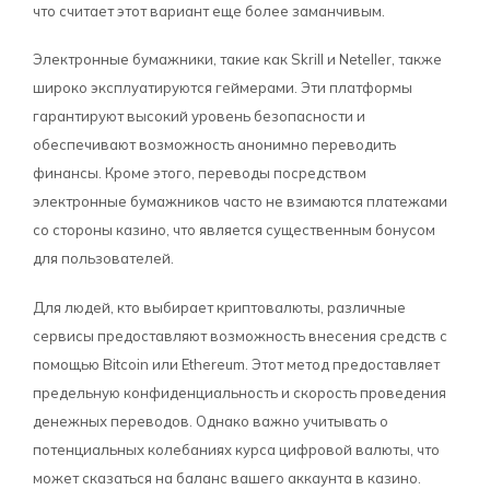
что считает этот вариант еще более заманчивым.
Электронные бумажники, такие как Skrill и Neteller, также
широко эксплуатируются геймерами. Эти платформы
гарантируют высокий уровень безопасности и
обеспечивают возможность анонимно переводить
финансы. Кроме этого, переводы посредством
электронные бумажников часто не взимаются платежами
со стороны казино, что является существенным бонусом
для пользователей.
Для людей, кто выбирает криптовалюты, различные
сервисы предоставляют возможность внесения средств с
помощью Bitcoin или Ethereum. Этот метод предоставляет
предельную конфиденциальность и скорость проведения
денежных переводов. Однако важно учитывать о
потенциальных колебаниях курса цифровой валюты, что
может сказаться на баланс вашего аккаунта в казино.