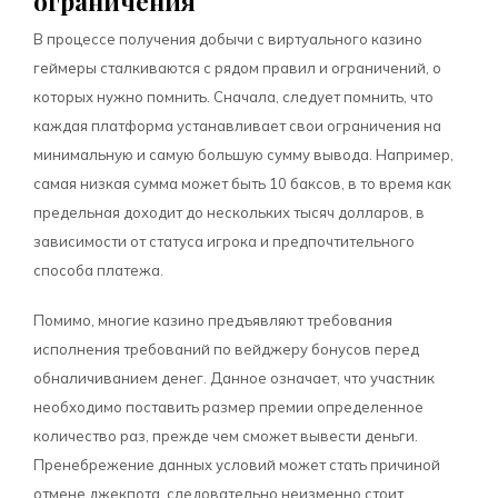
ограничения
В процессе получения добычи с виртуального казино
геймеры сталкиваются с рядом правил и ограничений, о
которых нужно помнить. Сначала, следует помнить, что
каждая платформа устанавливает свои ограничения на
минимальную и самую большую сумму вывода. Например,
самая низкая сумма может быть 10 баксов, в то время как
предельная доходит до нескольких тысяч долларов, в
зависимости от статуса игрока и предпочтительного
способа платежа.
Помимо, многие казино предъявляют требования
исполнения требований по вейджеру бонусов перед
обналичиванием денег. Данное означает, что участник
необходимо поставить размер премии определенное
количество раз, прежде чем сможет вывести деньги.
Пренебрежение данных условий может стать причиной
отмене джекпота, следовательно неизменно стоит