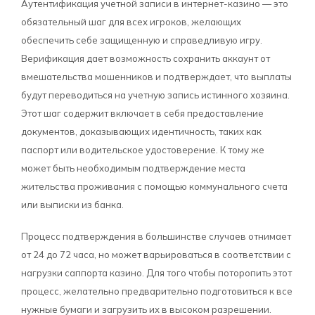
Аутентификация учетной записи в интернет-казино — это
обязательный шаг для всех игроков, желающих
обеспечить себе защищенную и справедливую игру.
Верификация дает возможность сохранить аккаунт от
вмешательства мошенников и подтверждает, что выплаты
будут переводиться на учетную запись истинного хозяина.
Этот шаг содержит включает в себя предоставление
документов, доказывающих идентичность, таких как
паспорт или водительское удостоверение. К тому же
может быть необходимым подтверждение места
жительства проживания с помощью коммунального счета
или выписки из банка.
Процесс подтверждения в большинстве случаев отнимает
от 24 до 72 часа, но может варьироваться в соответствии с
нагрузки саппорта казино. Для того чтобы поторопить этот
процесс, желательно предварительно подготовиться к все
нужные бумаги и загрузить их в высоком разрешении.