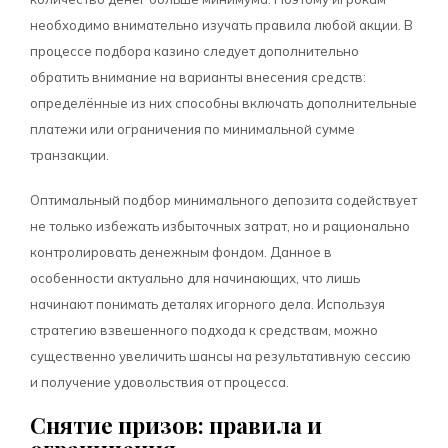
необходимо внимательно изучать правила любой акции. В
процессе подбора казино следует дополнительно
обратить внимание на варианты внесения средств:
определённые из них способны включать дополнительные
платежи или ограничения по минимальной сумме
транзакции.
Оптимальный подбор минимального депозита содействует
не только избежать избыточных затрат, но и рационально
контролировать денежным фондом. Данное в
особенности актуально для начинающих, что лишь
начинают понимать деталях игорного дела. Используя
стратегию взвешенного подхода к средствам, можно
существенно увеличить шансы на результативную сессию
и получение удовольствия от процесса.
Снятие призов: правила и