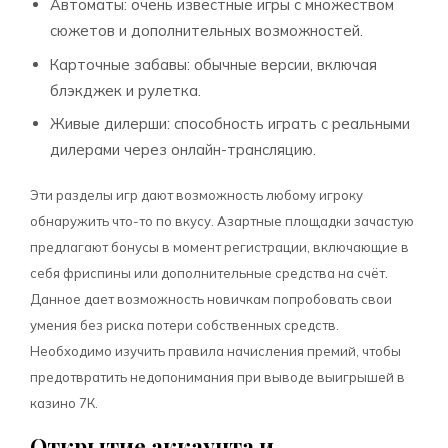
Автоматы: очень известные игры с множеством
сюжетов и дополнительных возможностей.
Карточные забавы: обычные версии, включая
блэкджек и рулетка.
Живые дилерши: способность играть с реальными
дилерами через онлайн-трансляцию.
Эти разделы игр дают возможность любому игроку
обнаружить что-то по вкусу. Азартные площадки зачастую
предлагают бонусы в момент регистрации, включающие в
себя фриспины или дополнительные средства на счёт.
Данное дает возможность новичкам попробовать свои
умения без риска потери собственных средств.
Необходимо изучить правила начисления премий, чтобы
предотвратить недопонимания при выводе выигрышей в
казино 7К.
Открытие аккаунта и