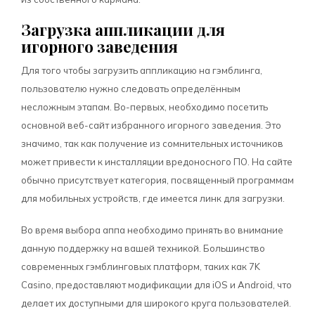
Загрузка аппликации для
игорного заведения
Для того чтобы загрузить аппликацию на гэмблинга,
пользователю нужно следовать определённым
несложным этапам. Во-первых, необходимо посетить
основной веб-сайт избранного игорного заведения. Это
значимо, так как получение из сомнительных источников
может привести к инсталляции вредоносного ПО. На сайте
обычно присутствует категория, посвященный программам
для мобильных устройств, где имеется линк для загрузки.
Во время выбора аппа необходимо принять во внимание
данную поддержку на вашей техникой. Большинство
современных гэмблинговых платформ, таких как 7K
Casino, предоставляют модификации для iOS и Android, что
делает их доступными для широкого круга пользователей.