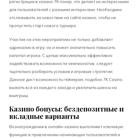
регистрация в казино 7К покер, что делает их интересными
для пользователей с разными интересами. Необходимо
отслеживать за новостями на сайте казино, чтобы не
пропустить старт нового турнира.
Участие на этих мероприятиях не только добавляет
адреналин в игру, но и может значительно повысить
капитал игрока. С целью максимально эффективно
задействовать возможности чемпионатов, следует
тщательно разбирать условия и игровые стратегии.
Данное даст возможность геймерам, подобно 7K Casino,
выжать всё из каждого захода и увеличить шансы на
выигрыш.
Казино бонусы: бездепозитные и
вкладные варианты
Вознаграждения в онлайн-казино выполняют ключевую
функцию в привлечении начинающих пользователей и