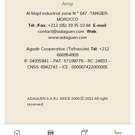
Array
Al Majd industrial zone N ° 647 -TANGIER-
MOROCCO
Tél. /Fax:
+212 (05) 39 35 10 84
E-mail:
contact@adaguen.com
Web:
www.adaguen.com
Agadir Cooperative (Tafraoute)
Tél:
+212
666954809
IF: 04935841 – PAT.: 57198778 – RC: 24833 –
CNSS: 6942743 –
ICE : 000067422000005
ADAGUEN S.A.R.L SINCE 2000 Ⓒ 2022 All right
reserved
0
Created
&
Hosted
by