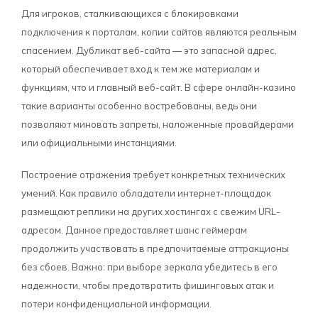
Для игроков, сталкивающихся с блокировками
подключения к порталам, копии сайтов являются реальным
спасением. Дубликат веб-сайта — это запасной адрес,
который обеспечивает вход к тем же материалам и
функциям, что и главный веб-сайт. В сфере онлайн-казино
такие варианты особенно востребованы, ведь они
позволяют миновать запреты, наложенные провайдерами
или официальными инстанциями.
Построение отражения требует конкретных технических
умений. Как правило обладатели интернет-площадок
размещают реплики на других хостингах с свежим URL-
адресом. Данное предоставляет шанс геймерам
продолжить участвовать в предпочитаемые аттракционы
без сбоев. Важно: при выборе зеркала убедитесь в его
надежности, чтобы предотвратить фишинговых атак и
потери конфиденциальной информации.