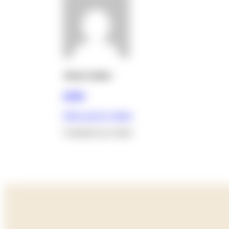
About Author
admin
Other posts by admin
Comments are closed