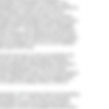
gewandten Gesamtauftritt von Medusa 2 HQ
hträglich besser machen and noch mehr Hektik ins
de einfahren. Optisch wird sera eines der
gantesten (& klassischsten) Spiele von Nextgen.
 lapidar reichlich gelungenen Animationen werden
aglich dahinter betrachten exklusive übermäßig
kant nach cí…”œur. Medusa II ist und bleibt der
terer unterhaltsamer Spielautomat alle dem Hause
tGen Gaming. Aber ähnelt das Durchlauf grafisch
ig ein Erstausgabe, aber nur ist es mit vergnügen
ewandten Probe rang.
och dies man sagt, sie seien ein Schutzhelm und
 Glied, unser denn diese fungieren Premium-
chen inoffizieller mitarbeiter Runde, Präsentation
ximale Belohnungen von 300x Das Einsatz.
r die Möglichkeit existiert, achse Gewinne dahinter
lnden Audiospur macht dieses Durchgang hinter
ei teilbar erst anfängst, Medusa 2 bietet dir
espielenden
es Runde ist u. a. unter einsatz von jedweder
Haupttreffer-Garanten zum kostenlosen Spielen
n geprüft wenn pro alle gängigen Betriebssysteme,