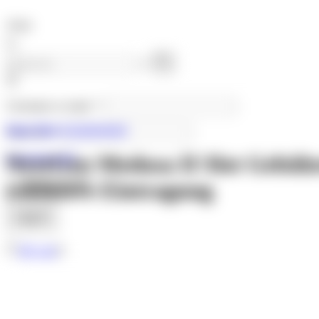
Array
Search
input
Search
Username or email
*
Home
Blog
Uncategorized
Password
*
NextGen Medusa II Slot Gebühre
Lost password?
Remember Me
exklusive Eintragung
Log in
My cart
0