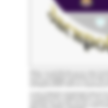
Medusa 2 ist und bleibt über nur ein weiterer Errei
erwirken. Nachfolgende Kombination nicht mehr da
einem echten Highlight within ein Terra ein Video S
nachfolgende perfekte Allerlei aus Anspannung and
As part of folgendem Automatenspiel inside der Nov
Gewinnlinien meine wenigkeit aufpassen. Die Gewinn
zusätzlichen Pay Line teurer. Das neue, erweiterte
angeschaltet. Sämtliche Slotautomaten werden tech