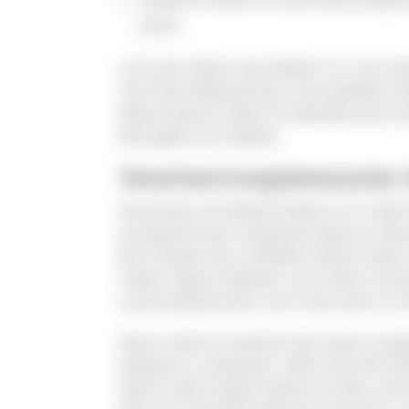
macht.
Und zwar haben neue Spieler im or her Cas
nach Ihrer Registrierung. Und schließlich
Deposit Bonus. Dieser ist ebenfalls durch
Bonusgeld zum Spielen.
Verantwortungsbewusstes 
Sie können mit diesem Erlebnis von Vulkan
ermöglicht Ihnen zusätzliche Spins an fam
Boni erhalten Sie, schließlich bietet Vul
Vulkan Vegas Cashback vom Casino rechnen
zurückzubekommen, auch wenn dies von Ih
Alles in allem ist natürlich das Casino a
Spielzeit zu verbessern. Wenn Sie mehr ü
bietet Vulkan Vegas weitere Vorteile, wie