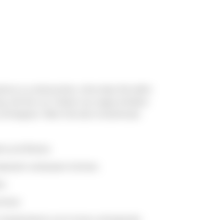
sinos zu untersuchen, ohne dass Sie dafür
ng, die Sie von Vulkan Las vegas erhalten
 schnappen. Wenn Sie also kostenloses
o profitieren.
Spielzeit verbessern können.
en.
ommen.
hr Spielerlebnis noch immer aufregender