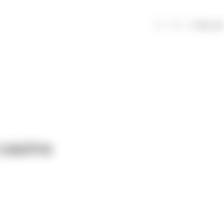
My cart
-casino