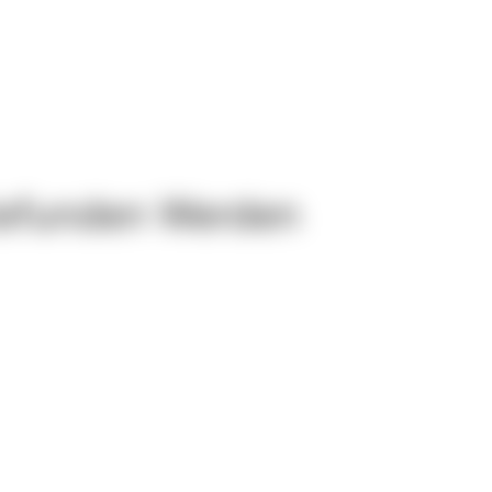
Gefunden Werden