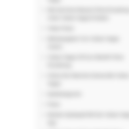
Wie Sie Einen Reward Ohne Einzahlun
Unter Vulkan Vegas Erhalten
Video Poker
Werbeangebot Von Vulkan Vegas
Casino
Vulkan Vegas 30 Euro Benefit Ohne
Einzahlung
Online Slot Machine Games Bei Vulka
Vegas
Spielkategorien
Poker
Mobiler Spielspaß Mit Der Vulkan Veg
App