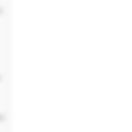
g
n
as