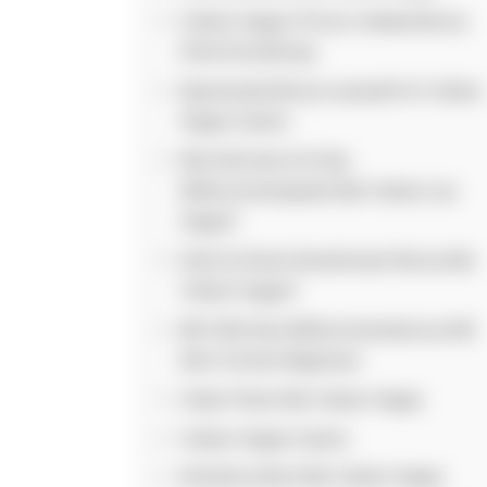
Vulkan Vegas 15 Euro Added Bonus
Ohne Einzahlung
Spannende Bonus-auswahl Im Vulkan
Vegas Casino
Wie Aktiviere Ich Das
Willkommenspaket Bei Vulkan Las
Vegas?
Gibt Es Einen Kostenlosen Bonus Bei
Vulkan Vegas?
Mit Hilfe Des Willkommensbonus Mit
Dem Zocken Beginnen
Video Poker Bei Vulkan Vegas
Vulkan Vegas Casino
Attraktive Boni Bei Vulkan Vegas