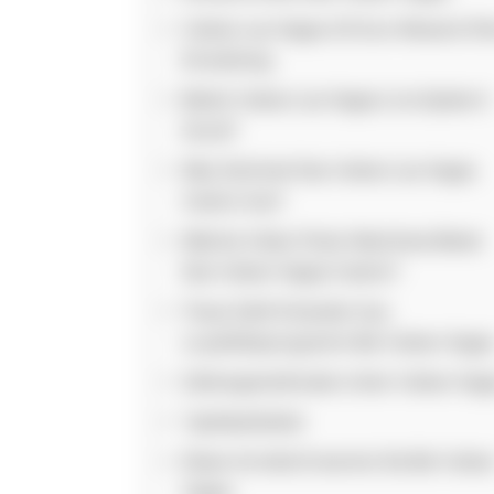
Vulkan Las Vegas 20 Euro Reward Oh
Einzahlung
Bietet Vulkan Las Vegas Live Spiele A
Good?
Was Zeichnet Das Vulkan Las Vegas
Casino Aus?
Welche Video Poker Machines Bietet
Das Vulkan Vegas Casino?
Treue Zahlt Einander Aus:
Loyalitätsprogramm Bei Vulkan Vega
Zahlungsmethoden Unter Vulkan Veg
“spieleanbieter
Diese Vorteile Erwarten Sie Bei Vulka
Vegas