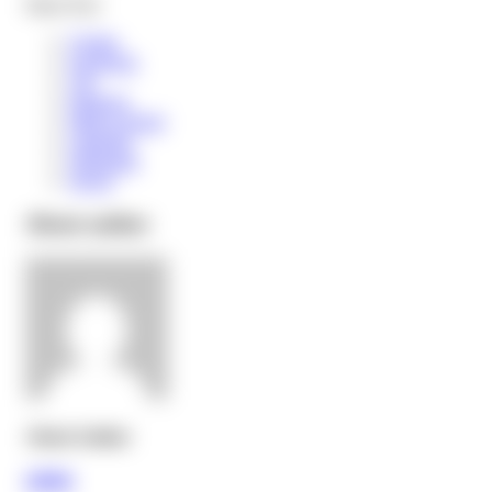
Share Post
Twitter
Facebook
VK
Pinterest
Mail to friend
Linkedin
Whatsapp
Skype
About author
About Author
admin