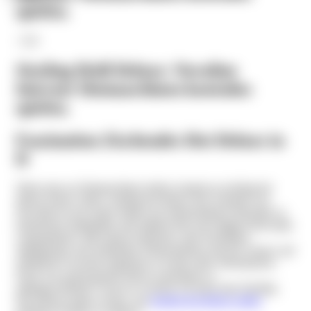
spielen.
/
123
Sizzling Heiß Deluxe: Novoline
Internet Slotmaschinen kostenlos
spielen.
Faszination Zischendes Hot Deluxe in
D
Wenn man an Slotmaschinen denkt, kommt an sizzling hot
deluxe kaum vorbei. sizzling hot deluxe Der Automat von
Novoline ist seit vielen Jahren ein unbestreitbarer Klassiker in
heimischen Spielhallen und mittlerweile auch digital nicht mehr
wegzudenken. Mit seinem einfachen, aber fesselnden
Spielprinzip, den berühmten Obstsymbolen und der Chance auf
erhebliche Gewinne begeistert er Gamer aller Altersklassen.
Doch was macht gerade diesen Automaten so
außergewöhnlich? Sowie in welcher Art kann man Sizzling
Hot Deluxe gratis zocken, um
sizzling hot deluxe online