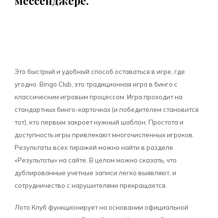
мессенджере.
Это быстрый и удобный способ оставаться в игре, где
угодно. Bingo Club, это традиционная игра в бинго с
классическим игровым процессом. Игра проходит на
стандартных бинго-карточках (и победителем становится
тот), кто первым закроет нужный шаблон. Простота и
доступность игры привлекают многочисленных игроков.
Результаты всех тиражей можно найти в разделе
«Результаты» на сайте. В целом можно сказать, что
дублированные учетные записи легко выявляют, и
сотрудничество с нарушителями прекращается.
Лото Клуб функционирует на основании официальной