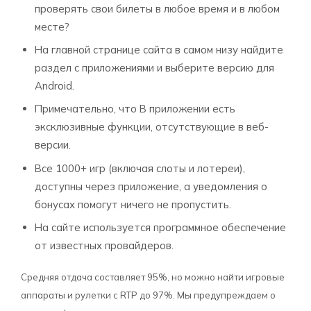
проверять свои билеты в любое время и в любом
месте?
На главной странице сайта в самом низу найдите
раздел с приложениями и выберите версию для
Android.
Примечательно, что В приложении есть
эксклюзивные функции, отсутствующие в веб-
версии.
Все 1000+ игр (включая слоты и лотереи),
доступны через приложение, а уведомления о
бонусах помогут ничего не пропустить.
На сайте используется программное обеспечение
от известных провайдеров.
Средняя отдача составляет 95%, но можно найти игровые
аппараты и рулетки с RTP до 97%. Мы предупреждаем о