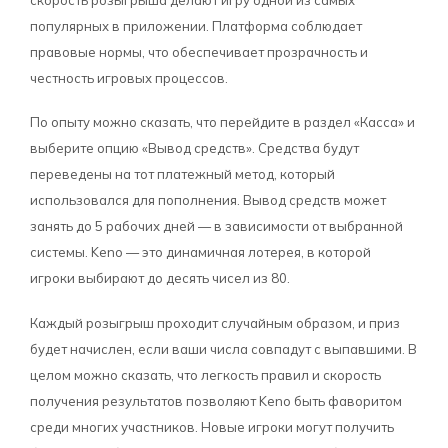
популярных в приложении. Платформа соблюдает
правовые нормы, что обеспечивает прозрачность и
честность игровых процессов.
По опыту можно сказать, что перейдите в раздел «Касса» и
выберите опцию «Вывод средств». Средства будут
переведены на тот платежный метод, который
использовался для пополнения. Вывод средств может
занять до 5 рабочих дней — в зависимости от выбранной
системы. Keno — это динамичная лотерея, в которой
игроки выбирают до десять чисел из 80.
Каждый розыгрыш проходит случайным образом, и приз
будет начислен, если ваши числа совпадут с выпавшими. В
целом можно сказать, что легкость правил и скорость
получения результатов позволяют Keno быть фаворитом
среди многих участников. Новые игроки могут получить