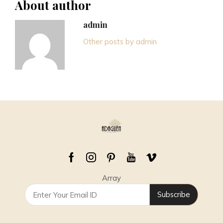
About author
admin
Other posts by admin
Array