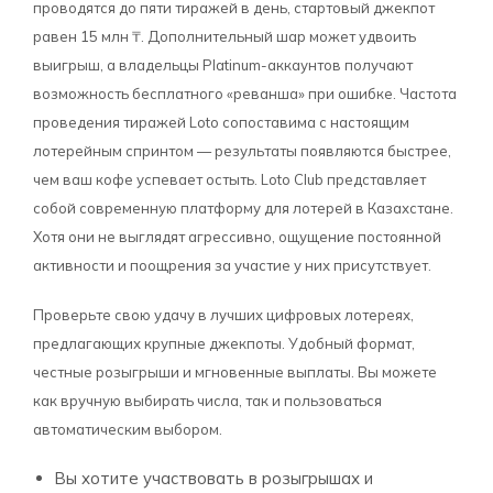
проводятся до пяти тиражей в день, стартовый джекпот
равен 15 млн ₸. Дополнительный шар может удвоить
выигрыш, а владельцы Platinum-аккаунтов получают
возможность бесплатного «реванша» при ошибке. Частота
проведения тиражей Loto сопоставима с настоящим
лотерейным спринтом — результаты появляются быстрее,
чем ваш кофе успевает остыть. Loto Club представляет
собой современную платформу для лотерей в Казахстане.
Хотя они не выглядят агрессивно, ощущение постоянной
активности и поощрения за участие у них присутствует.
Проверьте свою удачу в лучших цифровых лотереях,
предлагающих крупные джекпоты. Удобный формат,
честные розыгрыши и мгновенные выплаты. Вы можете
как вручную выбирать числа, так и пользоваться
автоматическим выбором.
Вы хотите участвовать в розыгрышах и