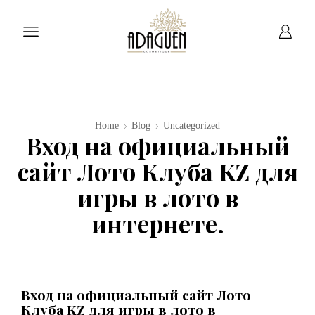
Home
Blog
Uncategorized
Вход на официальный
сайт Лото Клуба KZ для
игры в лото в
интернете.
Вход на официальный сайт Лото
Клуба KZ для игры в лото в