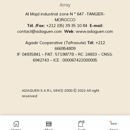
Array
Al Majd industrial zone N ° 647 -TANGIER-
MOROCCO
Tél. /Fax:
+212 (05) 39 35 10 84
E-mail:
contact@adaguen.com
Web:
www.adaguen.com
Agadir Cooperative (Tafraoute)
Tél:
+212
666954809
IF: 04935841 – PAT.: 57198778 – RC: 24833 – CNSS:
6942743 –
ICE : 000067422000005
ADAGUEN S.A.R.L SINCE 2000 Ⓒ 2022 All right
reserved
0
Created
&
Hosted
by
Home
Shop
Cart
More