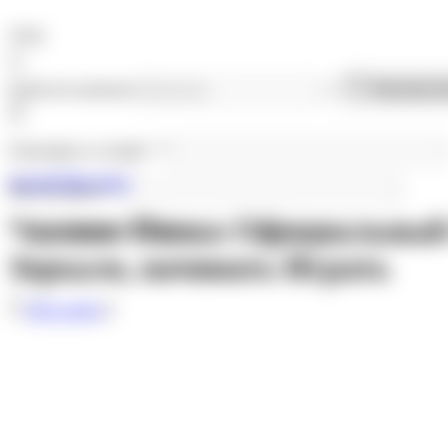
Array
Recherch
Entrée de recherche
Username or email
*
Accueil
Blog
pinco
Mot de passe
*
“казино Пинко Официальный 
Souviens-toi de moi
Зеркало, начинать Играть
Mon panier
0