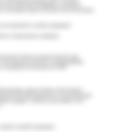
ен всем клиентам платформы со момента
е из которые можно получить без пополнения
 посторонней в службу поддержки.
ой из специальных подборок.
оступного бонуса нельзя получить при
и. Постоянным клиентам, подтвердившим
е из имевшегося письма или СМС.
Действующее зеркало Пинко обеспечивает
зможностей присоединиться к эксклюзивному
мые подарки. Сделался участников этого
.
с нашей службой поддержке.