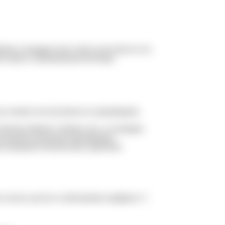
бные площадки могут быть доступнее из-за
 казино а букмекерской конторы.
же свежие поступления ото провайдеров.
ичном кабинете. Кроме того, в площадке
колькими десятками провайдеров,
ое внимание безопасному хранению
у получу доступ к небольшому профилю. С