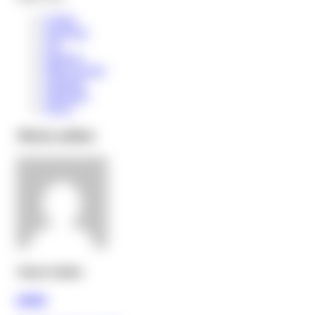
Twitter
Facebook
VK
Pinterest
Mail to friend
Linkedin
Whatsapp
Skype
About author
About Author
admin