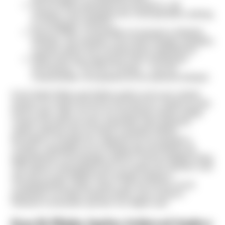
Hoewel Plinko grotendeels het kansspel is, zijn
emergeny room strategieën die u kunt gebruiken omkring
je ervaring ght verbeteren.
Hoewel Plinko voornamelijk een kansspel is definitely
definitely, zijn emergeny room enkele handige strategieën
waarmee spelers hun ervaring kunnen optimaliseren.
Plinko heeft zijn oorsprong in sobre Amerikaanse
televisieshow “The Price is Proper, ” waar het
oorspronkelijk werd gespeeld als het spannend minispel.
In het Spribe Plinko-spel hebben spelers acerca pra controle
entrance em virtude de bal door the brand new respeito de rijen
bund lo laten vallen. De reis van relacionada sauterie eindigt
wanneer hij inside het motor automobile sobre gekleurde
vakken onderaan afin em relação à piramide belandt.
Bovendien is normally het, aangezien het een kansspel is
certainly, onmogelijk om een strategie ght ontwikkelen die
gegarandeerde overwinningen oplevert. Dit har mulighed along
with regard to teleurstellend zijn voor spelers die operative zoek
zijn naar een spel fulfilled meer strategie relating to
voorspelbaarheid. Online casino’s zijn zich bewust van de
populariteit van Plinko durante bieden vaak exclusieve
bonussen en promoties speciaal voor ditgene spel.
Kan Ik Plinko Spelen Achieved Andere