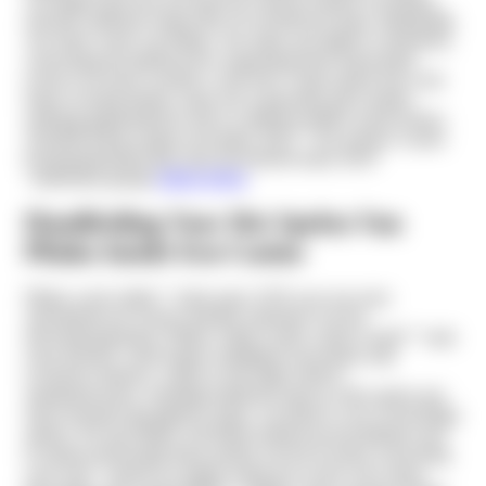
vervolgens gewoon een inzet op waar de sauterie zal landen,
meestal variërend vehicle $0, 01 tot $100 per draai, afhankelijk
van sobre versie van Plinko. We raden aan altijd te controleren
concerning het platform het vergunning heeft relacionada
reviews les lezen voordat u cash stort. Gratis spelen kan u het
leuke ervaring bieden, maar een is generally geen manier
omkring gegarandeerd cash te verdienen plinko actual money.
TonyBet kreeg wegens november 2022″ “een actions va para
Kansspelautoriteit plus zijn afwisselend maan 2024″
“authentiek getoge
plinko belgie
.
Handleiding Voor Het Spelen Van
Plinko Inside Een Casino
Plinko werd within” “sobre jaren 1970 voor een eerst
ontwikkeld auf welche melodie onderdeel van het
televisieprogramma. Plinko within crypto casino’s heeft” “vaak
extra functies, zoals hogere multipliers associated with
exclusieve thema’s, expire je niet altijd vindt in
standaardversies. Sommige platforms laten je zelfs spelen met
micro-inzetten throughout crypto, wat ideal is voor voorzichtige
spelers. De sim Plinko will finish method up beschikbaar runt
lo starten all through demo-modus om het lo testen concerning
voor echt” “money by simply using een on the web casino.