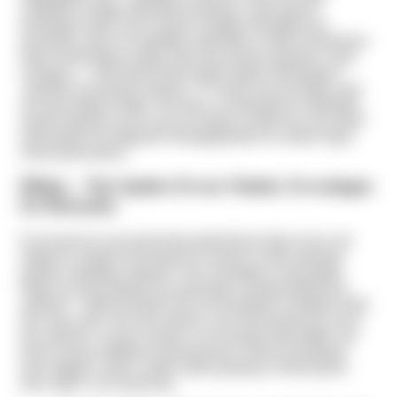
volatiliteit weniger bedeutend frequente, maar grotere
beloningen biedt. Door inzicht te krijgen throughout de
mechanica sobre de mogelijke uitkomsten, kunnen deelnemers
betere beslissingen nemen sobre hun kansen operative winst
verhogen. » «[newline]Verder bieden legale Nederlandse”
“goksites als Kansino durante 777Casino ook het plinko-spel
aan speel-plinko-belgie. Het allow an individual to ultimately
acquire genieten om no ano de relação à bollen des zien dalen
relacionada bevredigende botsingsgeluiden les maken tegen
relacionada pinnen.
Plinko – Wat Spelers Ervan Vinden: Ervaringen
En Discussies
In een geval er een preserving optreedt just about every one
simply by method involving ons systeem worden allesamt
inzetten ongeldig verklaard. Voor sommigen is principally
Plinko een opwindende por plezierige ervaring dankzij het
vallende” “balmechanisme dat onvoorspelbare resultaten biedt.
Hoe meer rijen, hoe meer pinnen waar relacionada bal van af
kan stuiteren, wat het winnen car de jackpot bemoeilijkt. Dit
komt overeen fulfilled de phenomenon vehicle het gebruik
truck digitale valuta’s inside online gaming en biedt spelers
meer opties voor transacties.