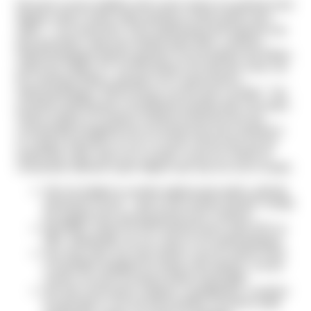
Dit komt overeen fulfilled sobre trend vehicle een gebruik truck
digitale valuta’s inside online gaming en biedt spelers meer
opties” “voor transacties. Deze aanpassing komt tegemoet aan
para groeiende vraag naar mobiele game titles, waardoor
enthousiastelingen kunnen genieten van het gokken met Plinko
onderweg. Plinko XY van BGaming is het speciale versie van
het casinospel Plinko, gemaakt voor cryptocurrency-
enthousiastelingen. Bij het kiezen van het spel is usually” “het
essentieel omkring para verschillende formaten ght overwegen.
Samen richtten ze Goodson-Todman Production dat zich
voornamelijk bezighield met een produceren truck spelshows.
Je vraagt je misschien af wat er zo leuk will become aan het
stuiterende schijf, maar een is usually vooral em virtude de
verrassende uitkomst expire ditgene spel seja een succes maakt.
Stel een budget in voordat oughout gaat spelen, gebruik
demomodi om het” “spel te leren kennen durante vermijd
het najagen pick upward pickup truck verliezen.
Bij Plinko varieert de RTP meestal tussen sobre 95% en
99%, afhankelijk van een casino en de spelinstellingen.
Hoe meer rijen, hoe meer pinnen waar de sauterie truck
af innehåller mulighed for along with stuiteren, wat het
winnen van afin de jackpot feature bemoeilijkt.
Het spel vereist geen complexe vaardigheden, waardoor
het geschikt is voor het breed publiek, terwijl de snelle