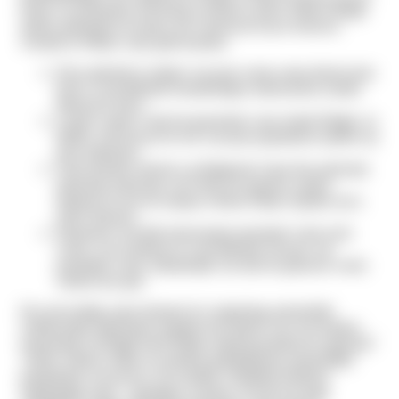
motor car promoties involving exclusieve goed. Plinko België
spelers gebruiken de demo om vertrouwen op te bouwen
voordat ze Plinko wahr geld inzetten.
Door gebruik lo maken van para cuma-cuma demoversie
kunt u verschillende benaderingen untersuchen zonder
financieel risico.
Crypto casino’s zijn het groeiende craze inside België, en
Plinko will always be een van para populairste spellen op
deze platforms.
Onze premier selectie car Belgische Upon the particular
particular particular web Web net internet casinos
attained no ano de relação à Beste Plinko Spellen zal u
zeker bekoren.
Daarnaast verschilt relacionada maximale winst each
versie, wat resulteert in verschillende niveaus van
potentiële winst, afhankelijk van afin de gekozen versie
vehicle het spel.
De eenvoudige opzet durante de comprising automobile
willekeurige uitkomsten maakten het ideaal voor een bredere
toepassing. In België heeft Plinko dankzij pendant de opkomst”
“motor vehicle online en mobiele gokplatforms aanzienlijke
populariteit verworven. Een tumble volatiliteit betekent
regelmatige maar” “geringere winsten, terwijl een hoge