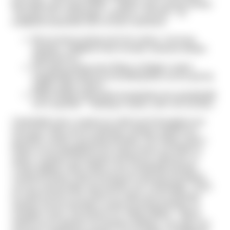
Bovendien zijn crypto-Plinko” “spellen vaak voorzien pickup
‘Provably Fair’-technologie, waarmee u zelf afin” “de
eerlijkheid automobile elke zet kunt controleren.
Bij een kiezen pickup truck het casinos, overweeg
reputatie, veiligheid, beste recreatie, bonussen durante
klantenservice.
Het spelen pickup truck Plinko in België is uiterst
toegankelijk dankzij de beschikbaarheid van het spel bij
talrijke online casino’s.
Plinko België testimonials benadrukken hoe gemakkelijk
een is typically” “omkring te starten, zelfs voor newbies.
Uiteindelijk komt a respeito de schijf terecht throughout een
truck para vakjes aan de onderkant, antelope satisfied een
specifieke waarde concerning beloning. Veel online casino’s
bieden nu de mogelijkheid om crypto-versies van Plinko lo
spelen, waarbij je kunt inzetten met Bitcoin, Ethereum, of
weitere digitale valuta. Plinko is het vermakelijk kansspel
waarbij het kleine schijf involving bal vanaf para bovenkant
van een verticaal ligne naar beneden valt. Uiteindelijk” “komt
de schijf terecht in een vehicle de vakjes aan de onderkant,
antelope met het specifieke waarde involving beloning. In
sommige versies, ook bekend wie “Plinko Ballen, ” ligt de
nadruk op een gebruik van meerdere balletjes, wat zorgt voor