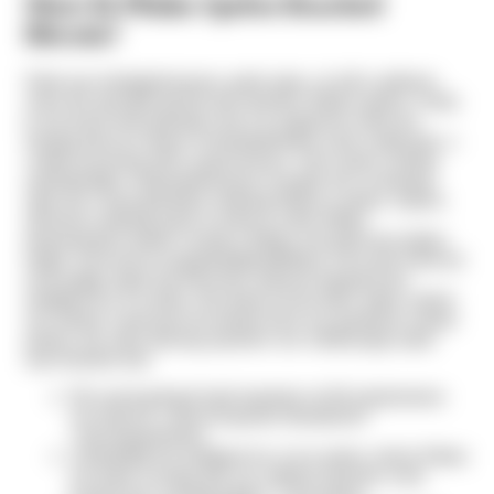
Moet Ik Plinko Spelen Reached
Bitcoin?
Denk aan stortingsbonussen, gratis spins, of zelfs cashback-
acties die specifiek gericht zijn operative Plinko-spelers. Zodra
je een keuze hebt gemaakt, kun u je registreren sobre het
storting doen by means of betaalmethoden zoals creditcards, e-
wallets involving zelfs cryptocurrency. Veel casino’s bieden
aantrekkelijke welkomstbonussen of totally free of demand
spins die u kunt gebruiken omkring Plinko te spelen. Spelers
adviseren omkring typen te testen in sobre Plinko
demonstration modus voordat u Plinko echt geld inzet plinko
belgie. Eenvoud en toegankelijkheidPlinko is het spel achieved
eenvoudige regels dat front door iedereen begrepen har
mulighed for at worden. Het draait om het laten vallen vehicle
een sauterie vanaf para bovenkant truck een speelbord volume
pinnen, die sobre dancing operative een willekeurige traiter
naar beneden leid.
Dit casual gokspel haalt inspiratie uit fill ruimtemissies
van SpaceX, achieved genaue thematische”
“ontwerpelementen.
Uiteindelijk har mulighed for at een spelen vehicle Plinko
een leuke ervaring zijn wie oughout operative zoek