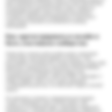
дают возможность игрокам повысить свои перспективы
на выигрыш без дополнительных затрат. Однако до
активацией премий следует детально рассмотреть
условия их применения: вейджерные условия могут
существенно повлиять на возможность вывода
выигрышей.
Как зарегистрироваться онлайн и
быть участником сообщества
Чтобы быть членом клуба онлайн казино, начальным
этапом будет заполнение формы на портале. Этап
регистрации в большинстве случаев занимает только пару
моментов и предполагает заполнение обычной формы.
Пользователю необходимо предоставить свои
индивидуальные данные, такие как ФИО, email-адрес и
номер телефона. Далее этого нужно придумать
устойчивый код доступа, что обеспечит защиту учетной
записи.
По окончании успешного завершения регистрации,
следует подтвердить свою учетную запись. Для
указанного на заданный адрес e-mail будет отправлено
уведомление с ссылкой для подтверждения. Переход по