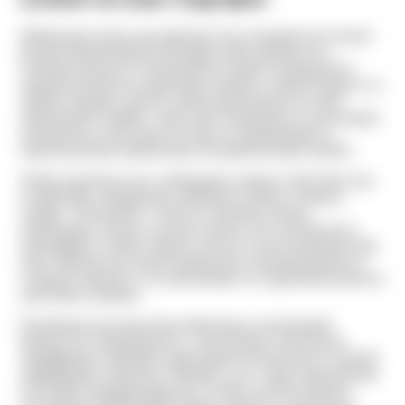
Мобильные аппы для азартных игр становятся все более
распространенными благодаря своей удобности и
легкодоступности. Пользователи имеют возможность
удовольствоваться азартными играми в любой момент и в
любой локации, просто скачав приложение на свой
мобильный телефон. Такое даёт возможность участникам
находиться в игре даже на ходу, не привязываясь к
персональному компьютеру или физическому казино.
Чтобы загрузить апп, необходимо открыть App Store или
Google Play, обнаружить требуемое казино и нажать
опцию “Установить”. После установки игроку
необходимо сделать учетную запись или логиниться в
имеющийся, чтобы открыть доступ к всем возможностям
аппа. Множество аппов предлагают вознаграждения за
создание аккаунта, что увеличивает их привлекательность
для новых игроков.
Ключевым достоинством мобильных аппликаций
является их защищенность. Актуальные технологии
зашифровки сведений гарантируют безопасность личной
информации клиентов. Помимо, того, такие приложения
постоянно модернизируются, чтобы соответствовать