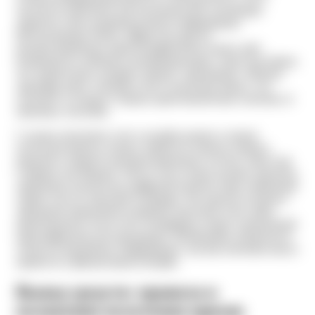
частности критично для пользователей, желающих
защитить свои индивидуальную информацию.
Использование битка, эфира или других
распространённых криптографических валют даёт
возможность избежать интермедиаторов, таких как банки,
что значительно ускоряет процесс транзакции. Обычно
трансфер денег отнимает всего несколько минут, что
отличает в лучшую сторону криптовалютные платежи от
обычных способов.
С целью увеличить счет в онлайн-казино и пинап
используя крипту, игроку требуется сначала открыть
кошелек в одной из распространенных систем, таких как
Coinbase или Binance. После этого игрок должен закупить
требуемую количество цифровой валюты через обменный
сервис или на торговой площадке. На портале игорного
заведения определяется вариант внесения счета через
криптовалюту, после чего платформа создает уникальный
идентификатор для транзакции. Необходимо убедиться в
точности введенных информации, так как опечатки могут
привести к финансовым потерям.
Вывод средств: правила и
положения получения призов