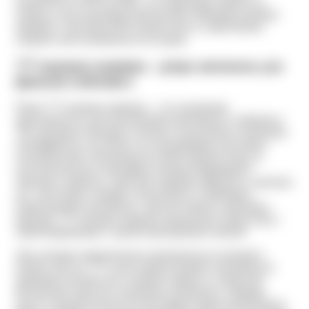
колеблется от 92% до 98%, что определяет шансы на
победу в долгосрочной перспективе. Выбирая игровые
машины с высоким RTP, игроки могут существенно
поднять свои возможности на удачу.
777 игровые машины – ретро автоматы для
фанатов гемблинга
Ретро 777 игровые машины – это подлинная
драгоценность для поклонников винтажного гемблинга.
Эти автоматы обладают легким и интуитивно понятным
интерфейсом, что делает их подходящими для новых
пользователей. Пользователи ценят данные игры за
ностальгическую атмосферу, которую формируют
обычные символы, такие как черешни, фрукты и, конечно
же, счастливые семерки. В различие от новейших
видеоигровых автоматов с массой линий и призовых
раундов, 777 игровые машины предлагают ретро-игру с
тремя барабанами и одной выигрышной линией.
Для, которые предпочитает развлекаться в интернет-
казино пин ап, 777 слоты предоставляют возможность
проверить везение без сложных правил и стратегий.
Вследствие простоте указанных автоматов, геймеры
могут сосредоточиться на настоящем азарте развлечения.