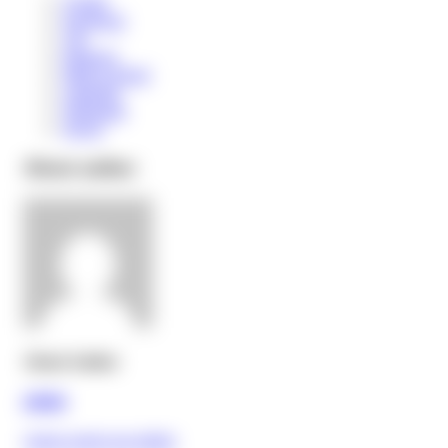
Twitter
Facebook
VK
Pinterest
Mail to friend
Linkedin
Whatsapp
Skype
About author
About Author
admin
Autres postes par admin