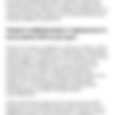
последним требованиям защиты данных и предлагать
игрокам новые возможности и игры. Благодаря этому
этому, мобильные гэмблинг-платформы удерживаются на
переднем крае сферы азартных игр, предоставляя своим
игрокам комфорт и надежность.
Защита информации и приватность
пользователей на ресурсе
Игроки на онлайн-платформах, включая гэмблинг-сайты
и pin up, часто сталкиваются с трудностями, связанными с
защитой данных и скрытностью. Актуальные технологии
криптографии, например SSL и TLS, обеспечивают
высокий уровень защиты при передаче данных. Это
гарантирует, что личная сведения пользователей
находится безопасной от злоумышленников. Впрочем не
всякие сайты одинаково достоверны: необходимо
выбирать те, что сертифицированы авторитетными
учреждениями и внедряют двухфакторную
аутентификацию.
Чтобы обеспечения приватности пользователи имеют
возможность использовать виртуальные частные сети и
цифровые валюты для внесения денег и вывода средств.