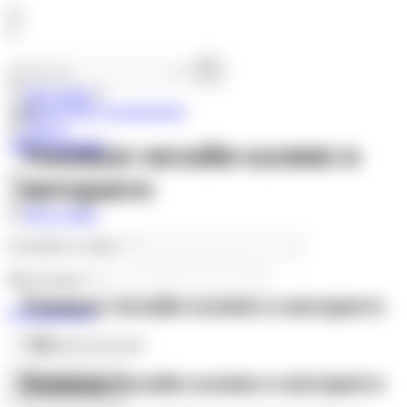
Entrée
de
Rechercher
Mon panier
0
recherche
Accueil
Blog
Uncategorized
Array
Sign in
Aller au boutique
Топовые онлайн-казино в
интернете
Mon compte
Username or email
*
Mot de passe
*
Топовые онлайн-казино в интернете
Lost password?
/
249
Souviens-toi de moi
Топовые онлайн-казино в интернете
Se connecter