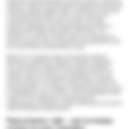
одним из наиболее востребованных вариантов завлечения
новичков. Данные оферты имеют возможность включать
в себя комплиментарные спины, экстра средства на
стартовый депозит или даже сочетание этих двух
аспектов. Например, при первоначальном депозите в
размере $100 геймер может взять 100% бонус, что
увеличит его капитал до $200. Такое дает возможность
новым игрокам в pin up попробовать всевозможные игры
без существенных материальных затрат.
Кроме того, вкладные акции тоже играют важную
функцию в удержании геймеров. Игровые заведения
часто организуют периодические акции для верных
игроков, такие как бонусы за повторный депозит или
возврат средств на проигрыши. Например, за каждое
внесение баланса на сумму от $50 вы можете взять 50%
вознаграждение, что поощряет геймеров продолжать игру
и возвращаться в pin up снова и снова. Необходимо иметь
в виду, что все привилегии сопровождаются
вейджерными условиями, которые необходимо учитывать
перед активацией предложения.
Портативное софт – инсталляция
казино на ваш смартфон