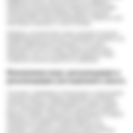
Цифровые валюты, такие как биток или эфириум,
предлагают высокий уровень приватности благодаря
своей распределенной природе. Данное позволяет
пользователям оставаться анонимными и оберегать свои
монетарные переводы от чужих взглядов.
Вдобавок, пользователям следует учитывать политику
конфиденциальности ресурса. Необходимо понимать, как
именно обрабатываются сведения и что за шаги
принимаются для их охраны. Игроки должны быть
убеждены в том, что их приватная сведения не будет
отправлена третьим лицам без их одобрения.
Взвешенная игра: рекомендации и
рекомендации для надёжного опыта.
Участники, стремящиеся к безопасному и сознательному
игровому процессу, обязаны принимать во внимание
несколько основных рекомендаций. В первую очередь
всего, необходимо задать строгие пределы на период и
финансы, которые планируется израсходовать в игорном
заведении. Исследования демонстрируют, что
большинство проблем с игорной деятельностью
возникает с нехватки контроля над этими аспектами.