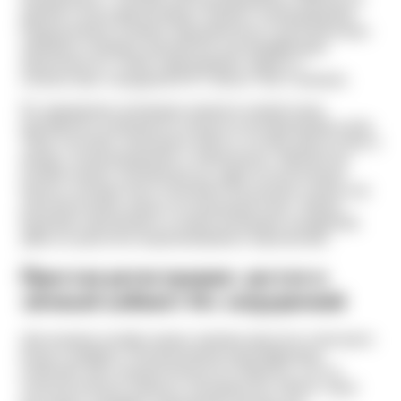
данной ссылке финализирует процесс подтверждения.
Определенные игорные заведения могут дополнительно
требовать отправку документов для верификации
идентичности, чтобы гарантировать защиту и
соответствие стандартам KYC (Know Your Customer).
По завершении активации аккаунта новый игрок
приобретает возможность входа ко всем функциям клуба.
Такое способно охватывать иметь в составе присутствие в
акциях, вознаграждениях и чемпионатах. Множество
онлайн-казино, включая pin up, дарят вступительные
бонусы, которые могут включать бесплатные спины или
дополнительные деньги на начальный взнос. Важно
вдумчиво просмотреть условия активации поощрений,
дабы не допустить недопонимания в перспективе.
Простая регистрация: доступ в
личный кабинет без затруднений
Для игроков онлайн казино значима простота и быстрота
входа в профиль. Результативная идентификация
позволяет вам сосредоточиться на геймплее, а не на
технологических нюансах. Большинство сайтов, такие