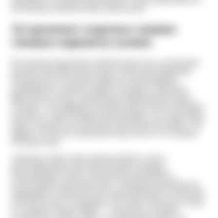
негативных моментов при снятии денег.
Ассортимент азартных машин:
топовые варианты казино
Во текущем окружении гемблинговых игр, ассортимент
игровых автоматов впечатляет своим многообразием.
Пользователи способны выбрать из разнообразия
дизайнерских игровых машин, включая в себя ретро
фруктовых слотов и заканчивая современными видео-
слотами с 3D-графикой. Большой известностью обладают
автоматы с нарастающими выигрышами, где сумма приза
может доходить до нескольких миллионов долларов. Эти
оферы в частности привлекательны для тех, кто жаждет
большом куше.
Азартные клубы также предоставляют слоты с
многообразными дополнительными опциями:
безвозмездные спины, множители выигрышей и
эксклюзивные бонусные игры. Указанные возможности
превращают геймплей более захватывающей и позволяют
увеличить шанс на выигрыш. Не нужно упускать из виду
и о возврате игроку (RTP) — показатель, который