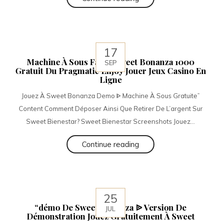
17
Machine À Sous Fairly Sweet Bonanza 1000
SEP
Gratuit Du Pragmatic Enjoy Jouer Jeux Casino En
Ligne
Jouez À Sweet Bonanza Demo ᐈ Machine À Sous Gratuite”
Content Comment Déposer Ainsi Que Retirer De L’argent Sur
Sweet Bienestar? Sweet Bienestar Screenshots Jouez...
Continue reading
25
“démo De Sweet Bonanza ᐉ Version De
JUL
Démonstration Jouez Gratuitement À Sweet