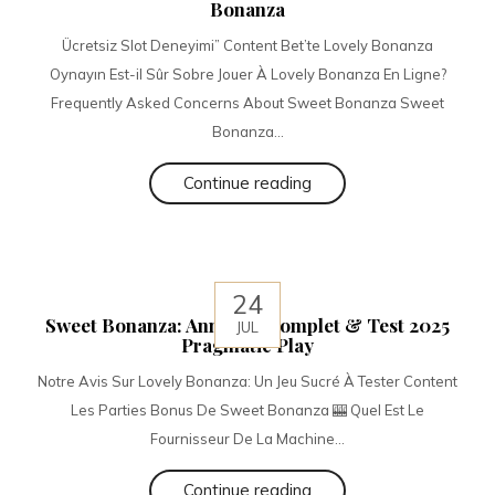
Bonanza
Ücretsiz Slot Deneyimi” Content Bet’te Lovely Bonanza
Oynayın Est-il Sûr Sobre Jouer À Lovely Bonanza En Ligne?
Frequently Asked Concerns About Sweet Bonanza Sweet
Bonanza...
Continue reading
24
Sweet Bonanza: Annonce Complet & Test 2025
JUL
Pragmatic Play
Notre Avis Sur Lovely Bonanza: Un Jeu Sucré À Tester Content
Les Parties Bonus De Sweet Bonanza 🎰 Quel Est Le
Fournisseur De La Machine...
Continue reading