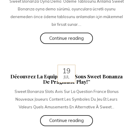
Sweet Bonanza Oyna Demo: Ödeme Tablosunu Anlama Sweet
Bonanza oyna demo sürümü, oyunculara ücretli oyunu
denemeden önce ödeme tablosunu anlamaları için mükemmel
bir fırsat sunar....
Continue reading
19
Découvrez La Equipment À Sous Sweet Bonanza
JUL
De Pragmatic Play!”
Sweet Bonanza Slots Avis Sur La Question France Bonus
Nouveaux Joueurs Content Les Symboles Du Jeu Et Leurs
Valeurs Quels Amusements En Alternative À Sweet...
Continue reading